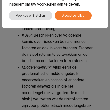
en plannen en maak ook een gezinsplan.
instellen' om uw voorkeuren aan te geven.
Kindermishandeling
: Kennis hebben over
Voorkeuren instellen
Accepteer alles
de belangrijkste risicofactoren,
beschermende factoren en signalen van
kindermishandeling.
KOPP
: Beschikken over voldoende
kennis over risico- en beschermende
factoren en ook in kaart brengen. Probeer
de risicofactoren te verzwakken en de
beschermende factoren te versterken.
Middelengebruik:
Altijd eerst de
problematische middelengebruik
onderzoeken en nagaan of er andere
factoren aanwezig zijn die het
middelengebruik vergroten. Je moet
hierbij wel weten wat de risicofactoren
zijn voor problematisch middelengebruik.