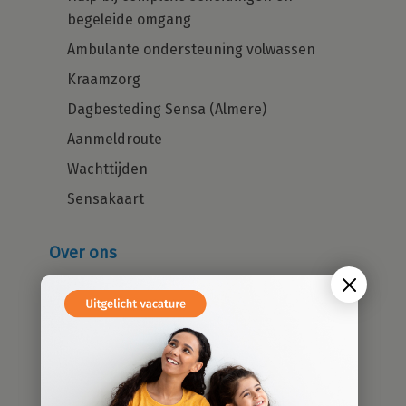
begeleide omgang
Ambulante ondersteuning volwassen
Kraamzorg
Dagbesteding Sensa (Almere)
Aanmeldroute
Wachttijden
Sensakaart
Over ons
Wie zijn wij?
Cliëntenraad
Kwaliteitsbeleid
Sensatieve methodiek
Groene zorg