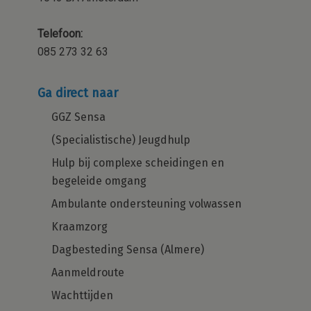
Telefoon:
085 273 32 63
Opleidingsniveau*:
MBO
HBO
Ga direct naar
GGZ Sensa
(Specialistische) Jeugdhulp
Naam opleiding:
Hulp bij complexe scheidingen en
begeleide omgang
Ambulante ondersteuning volwassen
Ben je een stagiair*:
Kraamzorg
Ja
Nee
Dagbesteding Sensa (Almere)
Aanmeldroute
Wachttijden
Ik heb mijn SKJ*: