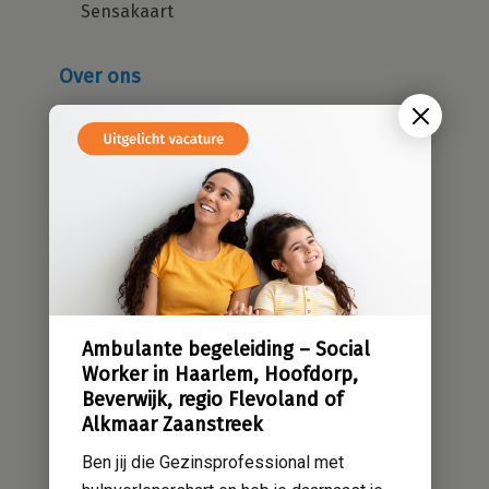
Sensakaart
Ja
Nee
Over ons
Dienstverband:
Wie zijn wij?
Loondienst*:
Cliëntenraad
Ja
Nee
Kwaliteitsbeleid
Sensatieve methodiek
Groene zorg
ZZP*:
Stichting Sensa
Ja
Nee
Werken bij
Ambulante begeleiding – Social
Contact
Worker in Haarlem, Hoofdorp,
Heb je een rijbewijs*:
Beverwijk, regio Flevoland of
Alkmaar Zaanstreek
Ja
Nee
Ben jij die Gezinsprofessional met