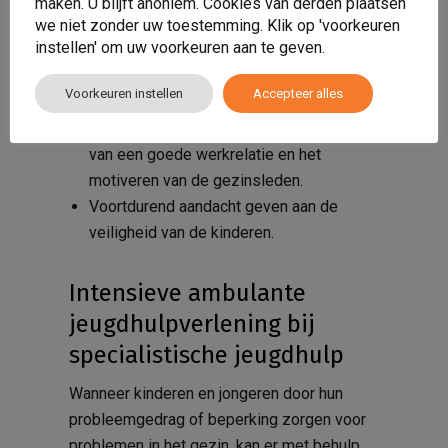
maken. U blijft anoniem. Cookies van derden plaatsen
sensitieve
houding
we niet zonder uw toestemming. Klik op 'voorkeuren
instellen' om uw voorkeuren aan te geven.
Samen met het hele gezin doelen
opstellen en samen aan die doelen
Voorkeuren instellen
Accepteer alles
werken.
De hulpverlener werkt aan het opbouwen
van een goede werkrelatie en het
motiveren van de gezinsleden.
Voortdurend aandacht geven aan de
veiligheid van de kinderen.
Intensieve ambulante
jeugdhulpverlening bij
specialistische jeugdhulp
Wanneer kinderen en jongeren door hun
probleemgedrag of beperking zorgen voor
problemen in het gezin, kan er met behulp