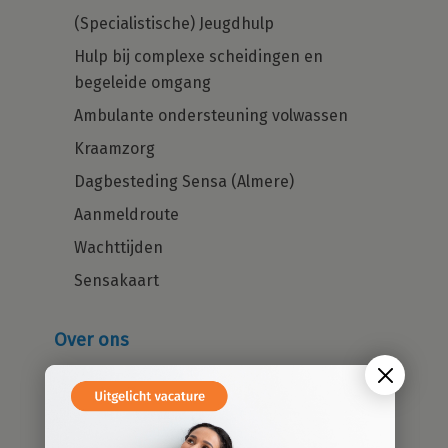
(Specialistische) Jeugdhulp
Hulp bij complexe scheidingen en
begeleide omgang
Ambulante ondersteuning volwassen
Kraamzorg
Dagbesteding Sensa (Almere)
Aanmeldroute
Wachttijden
Sensakaart
Over ons
Wie zijn wij?
Cliëntenraad
Kwaliteitsbeleid