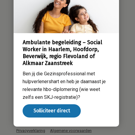
Sensatieve methodiek
Groene zorg
Stichting Sensa
Werken bij
Ambulante begeleiding – Social
Contact
Worker in Haarlem, Hoofdorp,
Beverwijk, regio Flevoland of
Alkmaar Zaanstreek
Ben jij die Gezinsprofessional met
hulpverlenershart en heb je daarnaast je
relevante hbo-diplomering (wie weet
zelfs een SKJ-registratie)?
Solliciteer direct
Privacyverklaring
Algemene voorwaarden