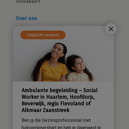
Sensakaart
Over ons
Wie zijn wij?
Cliëntenraad
Kwaliteitsbeleid
Sensatieve methodiek
Groene zorg
Stichting Sensa
Werken bij
Ambulante begeleiding – Social
Contact
Worker in Haarlem, Hoofdorp,
Beverwijk, regio Flevoland of
Alkmaar Zaanstreek
Ben jij die Gezinsprofessional met
hulpverlenershart en heb je daarnaast je