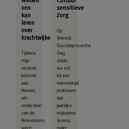
Wenen
Cultuur
ons
sensitieve
kan
Zorg
leren
over
Op
krachtwijken
Wereld
Suïcidepreventie
Tijdens
Dag,
mijn
staan
recente
we stil
bezoek
bij een
aan
wereldwijd
Wenen,
probleem
als
dat
onderdeel
jaarlijks
van de
miljoenen
Beleidsreis,
levens
werd
raakt.