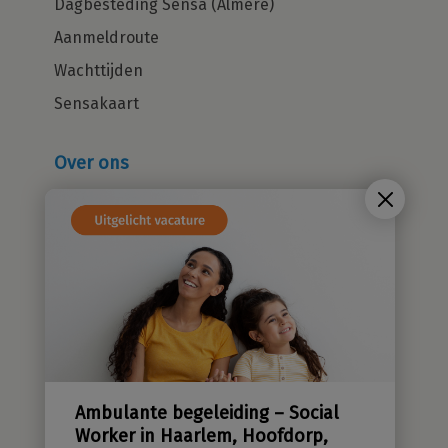
Dagbesteding Sensa (Almere)
Aanmeldroute
Wachttijden
Sensakaart
Over ons
Wie zijn wij?
Cliëntenraad
Kwaliteitsbeleid
Sensatieve methodiek
Groene zorg
Stichting Sensa
Werken bij
Ambulante begeleiding – Social
Contact
Worker in Haarlem, Hoofdorp,