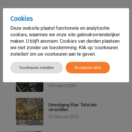
Cookies
Nieuwsartikelen
Deze website plaatst functionele en analytische
cookies, waarmee we onze site gebruiksvriendelijker
Onze Iftar-avond op 27 maart in
Bibliotheek Neude was een
maken. U blijft anoniem. Cookies van derden plaatsen
onvergetelijke ervaring!
we niet zonder uw toestemming. Klik op 'voorkeuren
7 april 2025
instellen' om uw voorkeuren aan te geven.
Voorkeuren instellen
Accepteer alles
Sensa Zorg trots partner van
Growing Roots – Samen bijdragen
aan groene, veilige plekken!
14 maart 2025
Uitnodiging Iftar: Tafel der
verschillen
25 februari 2025