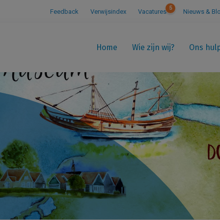
5
Feedback
Verwijsindex
Vacatures
Nieuws & Bl
Home
Wie zijn wij?
Ons hul