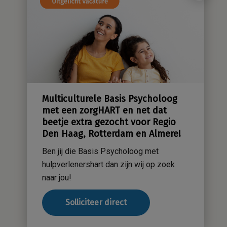
Ambulante begeleiding – Social
Worker in Haarlem, Hoofdorp,
Beverwijk, regio Flevoland of
Alkmaar Zaanstreek
Ben jij die Gezinsprofessional met
hulpverlenershart en heb je daarnaast je
relevante hbo-diplomering (wie weet
zelfs een SKJ-registratie)?
Solliciteer direct