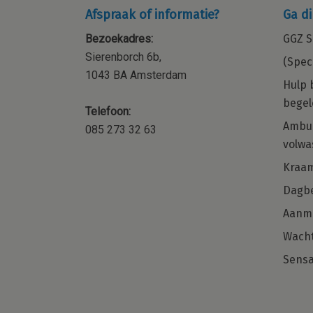
Afspraak of informatie?
Ga di
Bezoekadres:
GGZ S
Sierenborch 6b,
(Spec
1043 BA Amsterdam
Hulp 
begel
Telefoon:
ocial
Kraamzorg – Kraamverzorgende 
Ambul
085 273 32 63
orp,
de regio Amsterdam en omgevi
volwa
 of
Word jij onze nieuwe collega voor de
Kraa
regio Noord-Holland?
Dagbe
met
naast je
Aanm
Solliciteer direct
 weet
Wacht
Sensa