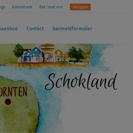
ogs
Kennisbank
Bel / mail ons
Inloggen
paanbod
Contact
Aanmeldformulier