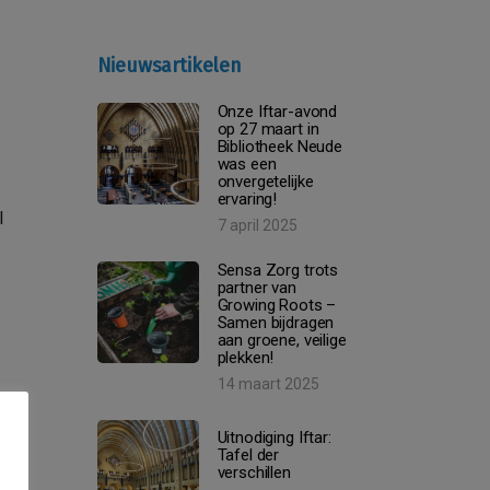
Nieuwsartikelen
Onze Iftar-avond
op 27 maart in
Bibliotheek Neude
was een
onvergetelijke
ervaring!
l
7 april 2025
Sensa Zorg trots
partner van
Growing Roots –
Samen bijdragen
aan groene, veilige
plekken!
14 maart 2025
Uitnodiging Iftar:
Tafel der
verschillen