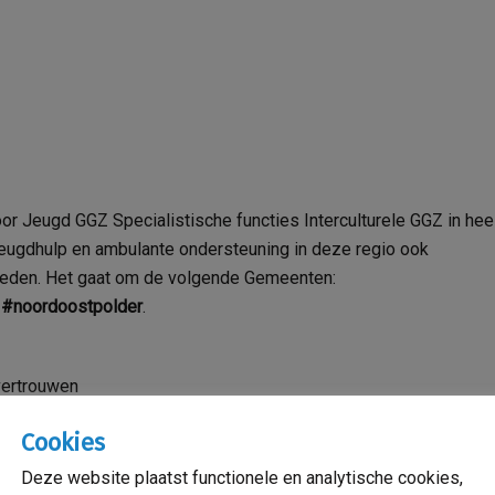
r Jeugd GGZ Specialistische functies Interculturele GGZ in hee
 jeugdhulp en ambulante ondersteuning in deze regio ook
bieden. Het gaat om de volgende Gemeenten:
#noordoostpolder
.
vertrouwen
Cookies
Deze website plaatst functionele en analytische cookies,