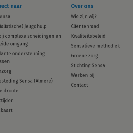
rect naar
Over ons
ensa
Wie zijn wij?
ialistische) Jeugdhulp
Cliëntenraad
bij complexe scheidingen en
Kwaliteitsbeleid
eide omgang
Sensatieve methodiek
in
Multiculturele Basis Psycholoog
ante ondersteuning
Groene zorg
ng
met een zorgHART en net dat
ssen
beetje extra gezocht voor Regio
Stichting Sensa
Den Haag, Rotterdam en Almere!
mzorg
Werken bij
steding Sensa (Almere)
Ben jij die Basis Psycholoog met
Contact
hulpverlenershart dan zijn wij op zoek
eldroute
naar jou!
tijden
kaart
Solliciteer direct