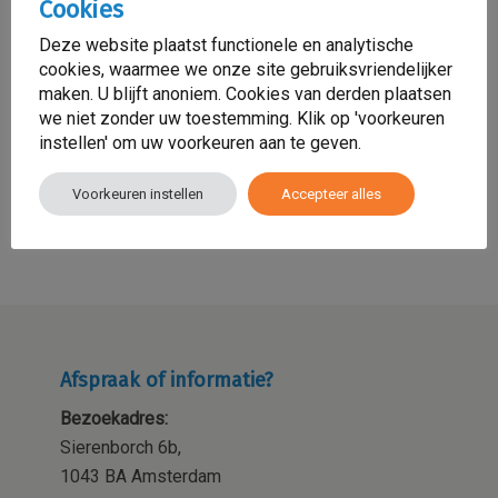
ADHD bij vrouwen met een
Cookies
migratieachtergrond: Het
onzichtbare probleem
Deze website plaatst functionele en analytische
18 oktober 2024
cookies, waarmee we onze site gebruiksvriendelijker
maken. U blijft anoniem. Cookies van derden plaatsen
we niet zonder uw toestemming. Klik op 'voorkeuren
De kracht van eigen inzicht: wat
instellen' om uw voorkeuren aan te geven.
Wenen ons kan leren over
krachtwijken
20 september 2024
Voorkeuren instellen
Accepteer alles
Afspraak of informatie?
Bezoekadres:
Sierenborch 6b,
1043 BA Amsterdam