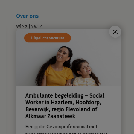
Over ons
Wie zijn wij?
Cliëntenraad
Kwaliteitsbeleid
Sensatieve methodiek
Groene zorg
Stichting Sensa
Werken bij
Ambulante begeleiding – Social
Contact
Worker in Haarlem, Hoofdorp,
Beverwijk, regio Flevoland of
Alkmaar Zaanstreek
Ben jij die Gezinsprofessional met
hulpverlenershart en heb je daarnaast je