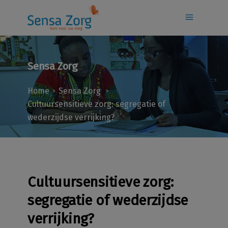
Sensa Zorg
Home
Sensa Zorg
>
>
Cultuursensitieve zorg: segregatie of
wederzijdse verrijking?
Cultuursensitieve zorg:
segregatie of wederzijdse
verrijking?