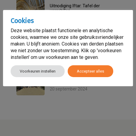
Uitnodiging Iftar: Tafel der
verschillen
25 februari 2025
Cookies
Deze website plaatst functionele en analytische
cookies, waarmee we onze site gebruiksvriendelijker
ADHD bij vrouwen met een
migratieachtergrond: Het
maken. U blijft anoniem. Cookies van derden plaatsen
onzichtbare probleem
we niet zonder uw toestemming. Klik op 'voorkeuren
18 oktober 2024
instellen' om uw voorkeuren aan te geven.
Voorkeuren instellen
Accepteer alles
De kracht van eigen inzicht: wat
Wenen ons kan leren over
krachtwijken
20 september 2024