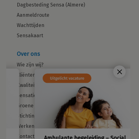
Dagbesteding Sensa (Almere)
Aanmeldroute
Wachttijden
Sensakaart
Over ons
Wie zijn wij?
Cliëntenraad
Kwaliteitsbeleid
Sensatieve methodiek
Groene zorg
Stichting Sensa
Werken bij
Ambulante begeleiding – Social
Contact
Worker in Haarlem, Hoofdorp,