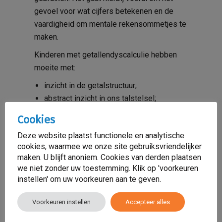
gevoel voor wat cijfers betekenen en de
vaardigheid om mentale rekensommetjes te
maken.
Kinderen met getallendyscalculie hebben
moeite met:
inzicht in de getalstructuur;
abstract inzicht in ons talstelsel;
getallezen, getaldictee, getalherhalen,
Cookies
getalbegrip en getalproductie;
Deze website plaatst functionele en analytische
het omschakelen naar andere
cookies, waarmee we onze site gebruiksvriendelijker
maateenheden, bijvoorbeeld van meters
maken. U blijft anoniem. Cookies van derden plaatsen
naar centimeters.
we niet zonder uw toestemming. Klik op 'voorkeuren
instellen' om uw voorkeuren aan te geven.
Dyscalculie kan samengaan
Voorkeuren instellen
Accepteer alles
met andere stoornissen