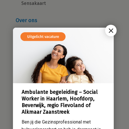
Sensakaart
Over ons
Wie zijn wij?
Cliëntenraad
Kwaliteitsbeleid
Sensatieve methodiek
Groene zorg
Stichting Sensa
Werken bij
Ambulante begeleiding – Social
Contact
Worker in Haarlem, Hoofdorp,
Beverwijk, regio Flevoland of
Alkmaar Zaanstreek
Ben jij die Gezinsprofessional met