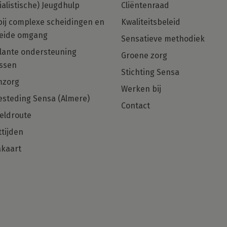
ialistische) Jeugdhulp
Cliëntenraad
bij complexe scheidingen en
Kwaliteitsbeleid
eide omgang
Sensatieve methodiek
in
Multiculturele Basis Psycholoog
ante ondersteuning
Groene zorg
ng
met een zorgHART en net dat
ssen
beetje extra gezocht voor Regio
Stichting Sensa
Den Haag, Rotterdam en Almere!
mzorg
Werken bij
steding Sensa (Almere)
Ben jij die Basis Psycholoog met
Contact
hulpverlenershart dan zijn wij op zoek
eldroute
naar jou!
tijden
kaart
Solliciteer direct