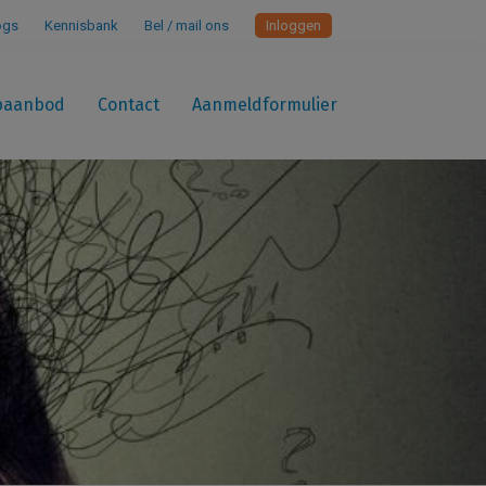
ogs
Kennisbank
Bel / mail ons
Inloggen
paanbod
Contact
Aanmeldformulier