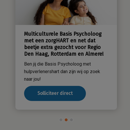
Ambulante begeleiding – Social
Worker in Haarlem, Hoofdorp,
Beverwijk, regio Flevoland of
Alkmaar Zaanstreek
Ben jij die Gezinsprofessional met
hulpverlenershart en heb je daarnaast je
relevante hbo-diplomering (wie weet
zelfs een SKJ-registratie)?
Solliciteer direct