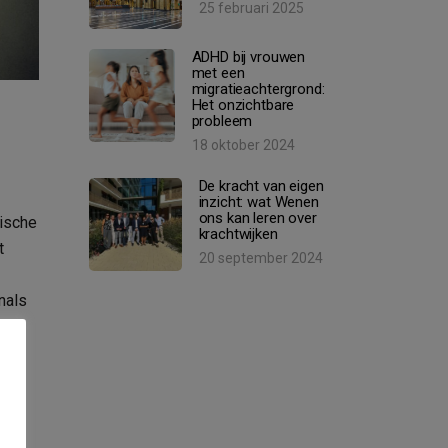
25 februari 2025
ADHD bij vrouwen
met een
migratieachtergrond:
Het onzichtbare
probleem
18 oktober 2024
De kracht van eigen
inzicht: wat Wenen
ons kan leren over
hische
krachtwijken
t
20 september 2024
nals
e