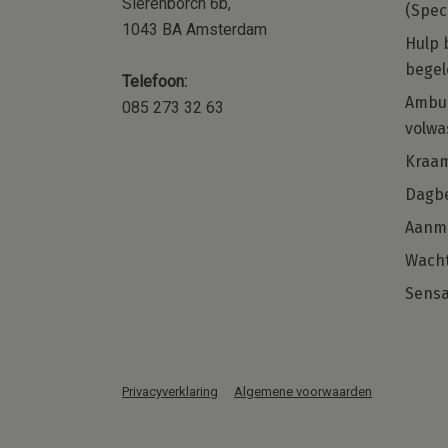
Sierenborch 6b,
(Spec
1043 BA Amsterdam
Hulp 
begel
Telefoon:
ocial
Kraamzorg – Kraamverzorgende 
Ambul
085 273 32 63
orp,
de regio Amsterdam en omgevi
volwa
 of
Word jij onze nieuwe collega voor de
Kraa
regio Noord-Holland?
Dagbe
met
naast je
Aanm
Solliciteer direct
 weet
Wacht
Sensa
Privacyverklaring
Algemene voorwaarden