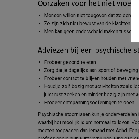
Oorzaken voor het niet vroegt
Mensen willen niet toegeven dat ze een pr
Ze zijn zich niet bewust van de klachten en
Men kan geen onderscheid maken tussen een
Adviezen bij een psychische s
Probeer gezond te eten.
Zorg dat je dagelijks aan sport of beweging
Probeer contact te blijven houden met vrien
Houd je zelf bezig met activiteiten zoals l
juist rust zoeken en minder bezig zijn met ac
Probeer ontspanningsoefeningen te doen.
Psychische stoornissen kun je onderverdelen i
waarbij het moeilijk is om normaal te leven. Vo
moeten toepassen dan iemand met Adhd. Een psy
professionele hulp kunt verhelpen. Elke dag ka