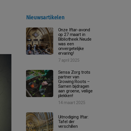
Nieuwsartikelen
Onze Iftar-avond
op 27 maart in
Bibliotheek Neude
was een
onvergetelijke
ervaring!
7 april 2025
Sensa Zorg trots
partner van
Growing Roots –
Samen bijdragen
aan groene, veilige
plekken!
14 maart 2025
Uitnodiging Iftar:
Tafel der
verschillen