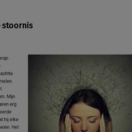
 stoornis
 mijn
e
achtte
melen.
t
m. Mijn
aren erg
beerde
t hij elke
elen. Het