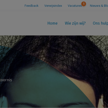
5
Feedback
Verwijsindex
Vacatures
Nieuws & Bl
Home
Wie zijn wij?
Ons hul
toornis