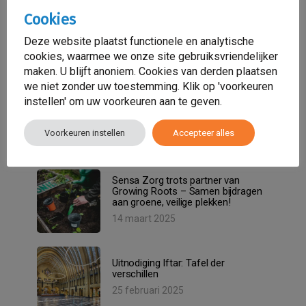
Cookies
Deze website plaatst functionele en analytische
cookies, waarmee we onze site gebruiksvriendelijker
Nieuwsartikelen
maken. U blijft anoniem. Cookies van derden plaatsen
we niet zonder uw toestemming. Klik op 'voorkeuren
instellen' om uw voorkeuren aan te geven.
Onze Iftar-avond op 27 maart in
Bibliotheek Neude was een
onvergetelijke ervaring!
Voorkeuren instellen
Accepteer alles
7 april 2025
Sensa Zorg trots partner van
Growing Roots – Samen bijdragen
aan groene, veilige plekken!
14 maart 2025
Uitnodiging Iftar: Tafel der
verschillen
25 februari 2025