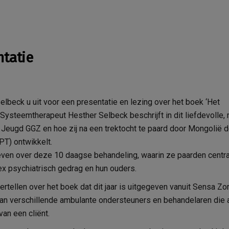
tatie
lbeck u uit voor een presentatie en lezing over het boek ‘Het
Systeemtherapeut Hesther Selbeck beschrijft in dit liefdevolle,
 Jeugd GGZ en hoe zij na een trektocht te paard door Mongolië 
T) ontwikkelt.
even over deze 10 daagse behandeling, waarin ze paarden centra
ex psychiatrisch gedrag en hun ouders.
rtellen over het boek dat dit jaar is uitgegeven vanuit Sensa Zor
n verschillende ambulante ondersteuners en behandelaren die a
an een cliënt.