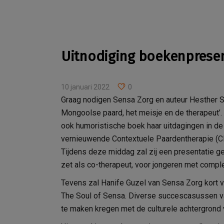
Uitnodiging boekenpresen
10 januari 2022
0
Graag nodigen Sensa Zorg en auteur Hesther Se
Mongoolse paard, het meisje en de therapeut’. 
ook humoristische boek haar uitdagingen in de
vernieuwende Contextuele Paardentherapie (CP
Tijdens deze middag zal zij een presentatie g
zet als co-therapeut, voor jongeren met compl
Tevens zal Hanife Guzel van Sensa Zorg kort ve
The Soul of Sensa. Diverse succescasussen va
te maken kregen met de culturele achtergrond v