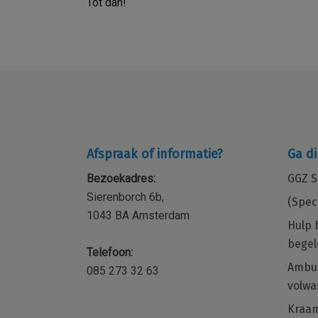
Tot dan!
Afspraak of informatie?
Ga di
Bezoekadres:
GGZ S
Sierenborch 6b,
(Spec
1043 BA Amsterdam
Hulp 
begel
Telefoon:
ocial
Kraamzorg – Kraamverzorgende 
Ambul
085 273 32 63
orp,
de regio Amsterdam en omgevi
volwa
 of
Word jij onze nieuwe collega voor de
Kraa