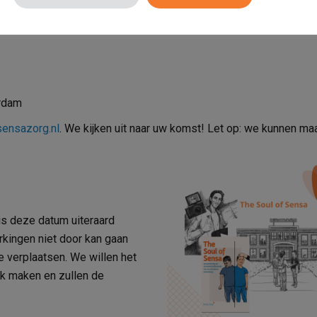
rdam
ensazorg.nl
. We kijken uit naar uw komst! Let op: we kunnen ma
is deze datum uiteraard
kingen niet door kan gaan
e verplaatsen. We willen het
jk maken en zullen de