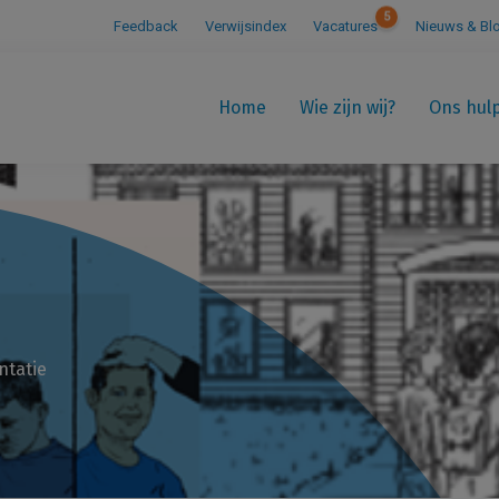
5
Feedback
Verwijsindex
Vacatures
Nieuws & Bl
Home
Wie zijn wij?
Ons hul
ntatie