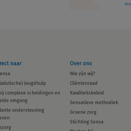
rect naar
Over ons
ensa
Wie zijn wij?
ialistische) Jeugdhulp
Cliëntenraad
bij complexe scheidingen en
Kwaliteitsbeleid
eide omgang
Sensatieve methodiek
in
Multiculturele Basis Psycholoog
ante ondersteuning
Groene zorg
ng
met een zorgHART en net dat
ssen
beetje extra gezocht voor Regio
Stichting Sensa
Den Haag, Rotterdam en Almere!
mzorg