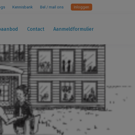
ogs
Kennisbank
Bel / mail ons
Inloggen
paanbod
Contact
Aanmeldformulier