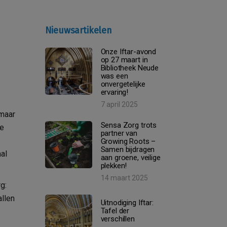
Nieuwsartikelen
Onze Iftar-avond
op 27 maart in
Bibliotheek Neude
was een
onvergetelijke
ervaring!
7 april 2025
 maar
Sensa Zorg trots
de
partner van
Growing Roots –
Samen bijdragen
al
aan groene, veilige
plekken!
14 maart 2025
g:
llen
Uitnodiging Iftar:
Tafel der
verschillen