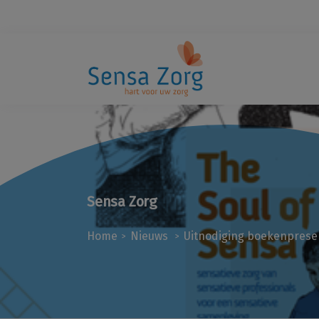
Sensa Zorg
Home
Nieuws
Uitnodiging boekenprese
>
>