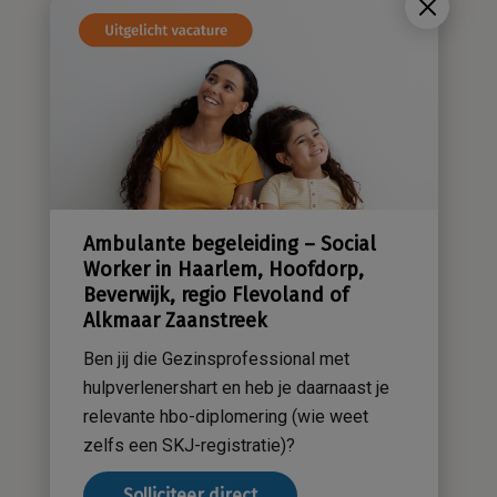
Wie zijn wij?
Cliëntenraad
Kwaliteitsbeleid
Sensatieve methodiek
Groene zorg
Stichting Sensa
Werken bij
Ambulante begeleiding – Social
Contact
Worker in Haarlem, Hoofdorp,
Beverwijk, regio Flevoland of
Alkmaar Zaanstreek
Ben jij die Gezinsprofessional met
hulpverlenershart en heb je daarnaast je
relevante hbo-diplomering (wie weet
zelfs een SKJ-registratie)?
Solliciteer direct