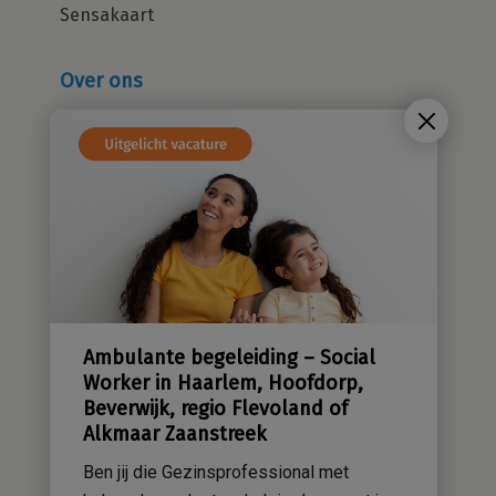
Sensakaart
Over ons
Wie zijn wij?
Cliëntenraad
Kwaliteitsbeleid
Sensatieve methodiek
Groene zorg
Stichting Sensa
Werken bij
Ambulante begeleiding – Social
Contact
Worker in Haarlem, Hoofdorp,
Beverwijk, regio Flevoland of
Alkmaar Zaanstreek
Ben jij die Gezinsprofessional met