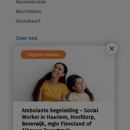
Aanmeldroute
Wachttijden
Sensakaart
Over ons
Wie zijn wij?
Cliëntenraad
Kwaliteitsbeleid
Sensatieve methodiek
Groene zorg
Stichting Sensa
Werken bij
Ambulante begeleiding – Social
Contact
Worker in Haarlem, Hoofdorp,
Beverwijk, regio Flevoland of