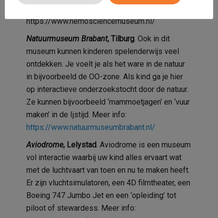
uitzicht over Amsterdam.Meer info:
https://www.nemosciencemuseum.nl/
Natuurmuseum Brabant
, Tilburg
. Ook in dit
museum kunnen kinderen spelenderwijs veel
ontdekken. Je voelt je als het ware in de natuur
in bijvoorbeeld de OO-zone. Als kind ga je hier
op interactieve onderzoekstocht door de natuur.
Ze kunnen bijvoorbeeld ‘mammoetjagen’ en ‘vuur
maken’ in de Ijstijd. Meer info:
https://www.natuurmuseumbrabant.nl/
Aviodrome
, Lelystad
. Aviodrome is een museum
vol interactie waarbij uw kind alles ervaart wat
met de luchtvaart van toen en nu te maken heeft.
Er zijn vluchtsimulatoren, een 4D filmtheater, een
Boeing 747 Jumbo Jet en een ‘opleiding’ tot
piloot of stewardess. Meer info: