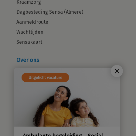
Kraamzorg
Dagbesteding Sensa (Almere)
Aanmeldroute
Wachttijden
Sensakaart
Over ons
Wie zijn wij?
Cliëntenraad
Kwaliteitsbeleid
Sensatieve methodiek
Groene zorg
Stichting Sensa
Werken bij
Ambulante begeleiding – Social