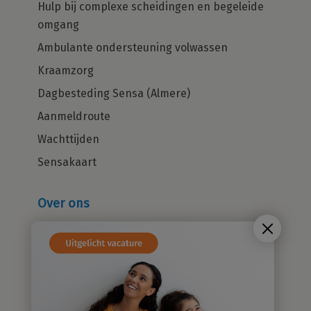
Hulp bij complexe scheidingen en begeleide
omgang
Ambulante ondersteuning volwassen
Kraamzorg
Dagbesteding Sensa (Almere)
Aanmeldroute
Wachttijden
Sensakaart
Over ons
Wie zijn wij?
Cliëntenraad
Kwaliteitsbeleid
Sensatieve methodiek