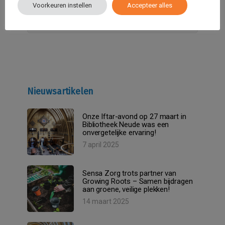
Voorkeuren instellen
Accepteer alles
Nieuwsartikelen
Onze Iftar-avond op 27 maart in
Bibliotheek Neude was een
onvergetelijke ervaring!
7 april 2025
Sensa Zorg trots partner van
Growing Roots – Samen bijdragen
aan groene, veilige plekken!
14 maart 2025