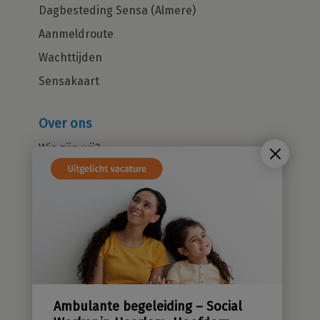
Dagbesteding Sensa (Almere)
Aanmeldroute
Wachttijden
Sensakaart
Over ons
Wie zijn wij?
Cliëntenraad
Kwaliteitsbeleid
Sensatieve methodiek
Groene zorg
Stichting Sensa
Werken bij
Ambulante begeleiding – Social
Contact
Worker in Haarlem, Hoofdorp,