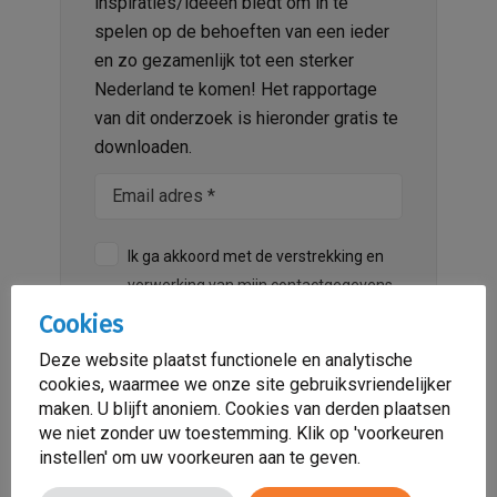
inspiraties/ideeën biedt om in te
spelen op de behoeften van een ieder
en zo gezamenlijk tot een sterker
Nederland te komen! Het rapportage
van dit onderzoek is hieronder gratis te
downloaden.
Ik ga akkoord met de verstrekking en
verwerking van mijn contactgegevens,
waaronder het ontvangen van
Cookies
informatie, door Sensa Zorg conform
Deze website plaatst functionele en analytische
diens Privacy en Cookie Beleid. Ik kan
cookies, waarmee we onze site gebruiksvriendelijker
deze toestemming op ieder gewenst
maken. U blijft anoniem. Cookies van derden plaatsen
moment intrekken.
we niet zonder uw toestemming. Klik op 'voorkeuren
instellen' om uw voorkeuren aan te geven.