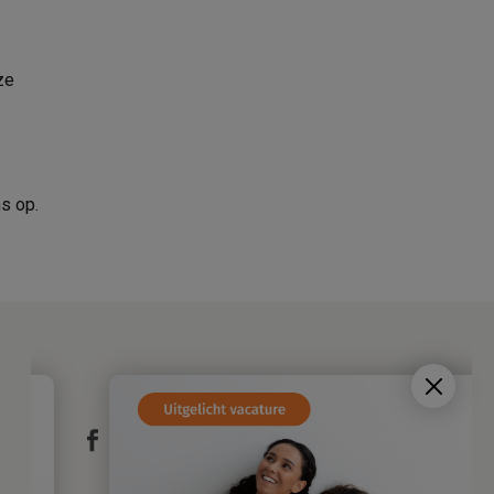
ze
s op.