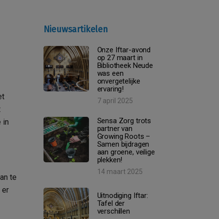
Nieuwsartikelen
Onze Iftar-avond
op 27 maart in
Bibliotheek Neude
was een
onvergetelijke
ervaring!
et
7 april 2025
t
Sensa Zorg trots
 in
partner van
Growing Roots –
Samen bijdragen
aan groene, veilige
plekken!
14 maart 2025
an te
 er
Uitnodiging Iftar:
Tafel der
verschillen