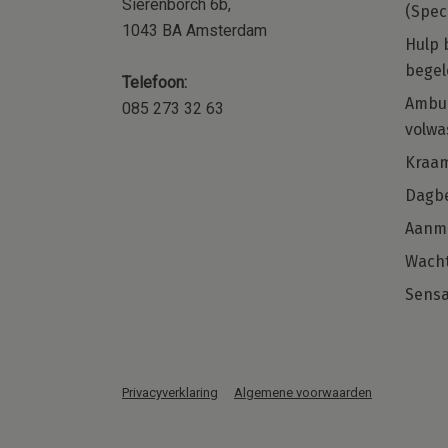
Sierenborch 6b,
(Spec
1043 BA Amsterdam
Hulp 
begel
Telefoon:
ocial
Kraamzorg – Kraamverzorgende 
Ambul
085 273 32 63
orp,
de regio Amsterdam en omgevi
volwa
 of
Word jij onze nieuwe collega voor de
Kraa
regio Noord-Holland?
met
Dagbe
naast je
Aanm
Solliciteer direct
 weet
Wacht
Sensa
Privacyverklaring
Algemene voorwaarden