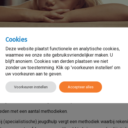
Cookies
Deze website plaatst functionele en analytische cookies,
waarmee we onze site gebruiksvriendelijker maken. U
Zorg
blijft anoniem. Cookies van derden plaatsen we niet
zonder uw toestemming. Klik op 'voorkeuren instellen' om
Amsterdam. We richten ons op gericht stimuleren van de cliënt in
uw voorkeuren aan te geven.
ve ontwikkeling vanuit een systeemgerichte benadering. Er word
zelfredzaamheid en het opbouwen van positief zelfbeeld. Er wor
Voorkeuren instellen
Accepteer alles
structuur en het dagelijkse ritme. Ook wordt er geholpen met he
tegen met het leren omgaan met vrijheden.
eden met een aantal methodieken.
 (specialistische) jeugdhulp vergt een methodiek waarbij reken