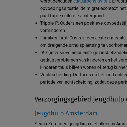
wordt gehouden
cultuursensitiviteit
. Er wor
opvoedingssituatie, de migratiecontext, het
past bij de culturele achtergrond.
Tripple P: Ouders een positieve opvoedstij
verminderen.
Families First: Crisis in een acute crisissit
om dreigende uithuisplaatsing te voorkome
IAG (intensieve ambulante gezinsbehandeli
gedragsproblemen van kinderen en het verg
kinderen thuis blijven wonen of terug kunnen
Vechtscheiding: De focus op het kind richte
periode van echtscheiding, zodat deze peri
Verzorgingsgebied jeugdhulp 
Jeugdhulp Amsterdam
Sensa Zorg biedt jeugdhulp niet alleen in Ams