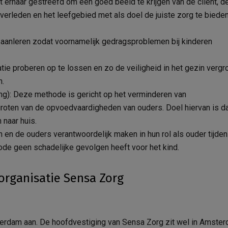
dt ernaar gestreefd om een goed beeld te krijgen van de cliënt, d
 verleden en het leefgebied met als doel de juiste zorg te biede
l aanleren zodat voornamelijk gedragsproblemen bij kinderen
uatie proberen op te lossen en zo de veiligheid in het gezin vergr
n.
ng): Deze methode is gericht op het verminderen van
roten van de opvoedvaardigheden van ouders. Doel hiervan is d
 naar huis.
n en de ouders verantwoordelijk maken in hun rol als ouder tijde
ode geen schadelijke gevolgen heeft voor het kind.
organisatie Sensa Zorg
terdam aan. De hoofdvestiging van Sensa Zorg zit wel in Amster