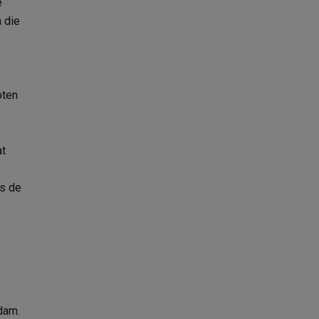
e
n die
oten
at
ns de
dam.