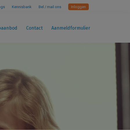
ogs
Kennisbank
Bel / mail ons
Inloggen
paanbod
Contact
Aanmeldformulier