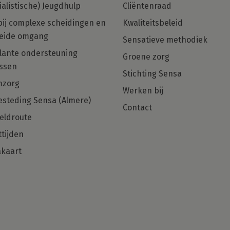
ialistische) Jeugdhulp
Cliëntenraad
bij complexe scheidingen en
Kwaliteitsbeleid
eide omgang
Sensatieve methodiek
in
Multiculturele Basis Psycholoog
ante ondersteuning
Groene zorg
ng
met een zorgHART en net dat
ssen
beetje extra gezocht voor Regio
Stichting Sensa
Den Haag, Rotterdam en Almere!
mzorg
Werken bij
Ben jij die Basis Psycholoog met
steding Sensa (Almere)
Contact
hulpverlenershart dan zijn wij op zoek
eldroute
naar jou!
tijden
kaart
Solliciteer direct