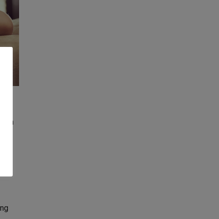
 zijn
t
dt
t
ing