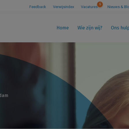
5
Feedback
Verwijsindex
Vacatures
Nieuws & Bl
Home
Wie zijn wij?
Ons hul
rdam