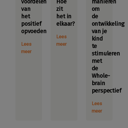
voordelen
Hoe
manieren
van
zit
om
het
het in
de
positief
elkaar?
ontwikkeling
opvoeden
van je
Lees
kind
Lees
meer
te
meer
stimuleren
met
de
Whole-
brain
perspectief
Lees
meer