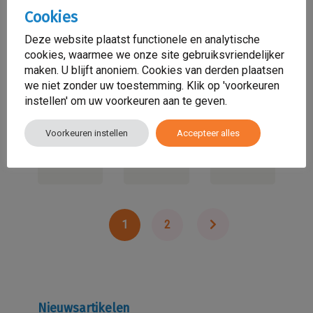
sluit
Schilderswijk
Amsterdam
Cookies
zich
Lees
Lees
aan
Deze website plaatst functionele en analytische
meer
meer
cookies, waarmee we onze site gebruiksvriendelijker
bij
maken. U blijft anoniem. Cookies van derden plaatsen
Social
we niet zonder uw toestemming. Klik op 'voorkeuren
Enterprise
instellen' om uw voorkeuren aan te geven.
Nederland
Voorkeuren instellen
Accepteer alles
Lees
meer
1
2
Nieuwsartikelen