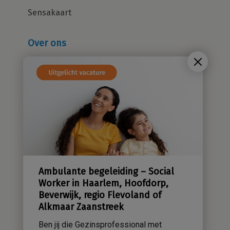
Sensakaart
Over ons
Wie zijn wij?
Cliëntenraad
Kwaliteitsbeleid
Sensatieve methodiek
Groene zorg
Stichting Sensa
Werken bij
Ambulante begeleiding – Social
Contact
Worker in Haarlem, Hoofdorp,
Beverwijk, regio Flevoland of
Alkmaar Zaanstreek
Ben jij die Gezinsprofessional met