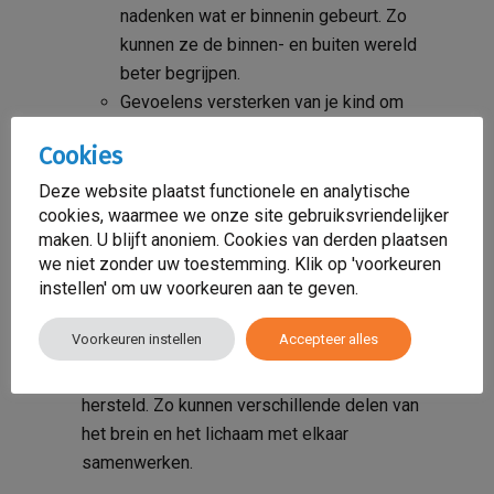
nadenken wat er binnenin gebeurt. Zo
kunnen ze de binnen- en buiten wereld
beter begrijpen.
Gevoelens versterken van je kind om
empathie te voelen.
Cookies
Zelfbeheersing van je kind kun je terugkrijgen
Deze website plaatst functionele en analytische
door je kind lichamelijk actief te laten zijn.
cookies, waarmee we onze site gebruiksvriendelijker
Wanneer de lichamelijke toestand verandert
maken. U blijft anoniem. Cookies van derden plaatsen
van een kind met beweging of ontspanning,
we niet zonder uw toestemming. Klik op 'voorkeuren
instellen' om uw voorkeuren aan te geven.
verandert ook de emotionele toestand.
Bijvoorbeeld na het rennen stuurt het lichaam
Voorkeuren instellen
Accepteer alles
rustigere informatie naar het bovenbrein,
waardoor zijn emotionele evenwicht wordt
hersteld. Zo kunnen verschillende delen van
het brein en het lichaam met elkaar
samenwerken.