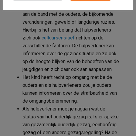
beschermende factoren. Hierbij kun je denken
aan de band met de ouders, de bijkomende
veranderingen, geweld of langdurige ruzies.
Hierbij is het van belang dat hulpverleners
zich ook
cultuursensitief
richten op de
verschillende factoren. De hulpverlener kan
informeren over de gezinssituatie en zo ook
op de hoogte blijven van de behoeften van de
jeugdigen en zich daar ook aan aanpassen.
Het kind heeft recht op omgang met beide
ouders en als hulpverleners zou je ouders
kunnen informeren over de strafbaarheid van
de omgangsbelemmering.
Als hulpverlener moet je nagaan wat de
status van het ouderlijk gezag is. Is er sprake
van gezamenlijk ouderlijk gezag, eenhoofdig
gezag of een andere gezagsregeling? Na de