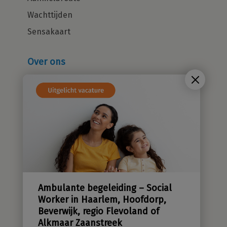
Wachttijden
Sensakaart
Over ons
Wie zijn wij?
Cliëntenraad
Kwaliteitsbeleid
Sensatieve methodiek
Groene zorg
Stichting Sensa
Werken bij
Ambulante begeleiding – Social
Contact
Worker in Haarlem, Hoofdorp,
Beverwijk, regio Flevoland of
Alkmaar Zaanstreek