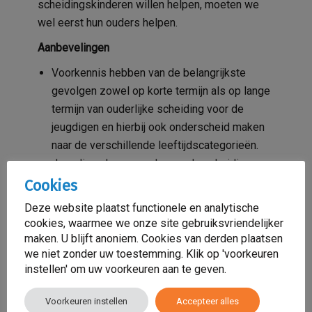
scheidingskinderen willen helpen, moeten we
wel eerst hun ouders helpen.
Aanbevelingen
Voorkennis hebben van de belangrijkste
gevolgen zowel op korte termijn als op lange
termijn van ouderlijke scheiding voor de
jeugdigen en hierbij ook onderscheid maken
naar de verschillende leeftijdscategorieën.
Jeugdigen kunnen ook voor de scheiding en
na de scheiding te maken kunnen hebben met
Cookies
huiselijk geweld en kindermishandeling. Als
Deze website plaatst functionele en analytische
zorghulpverlener is het van groot belang dat
cookies, waarmee we onze site gebruiksvriendelijker
je heel attent bent en dat je bij minimale
maken. U blijft anoniem. Cookies van derden plaatsen
vermoedens al protocol voor
Meldcode
we niet zonder uw toestemming. Klik op 'voorkeuren
instellen' om uw voorkeuren aan te geven.
huiselijk geweld en kindermishandeling
doorneemt.
Voorkeuren instellen
Accepteer alles
Kennis hebben van de belangrijkste risico- en