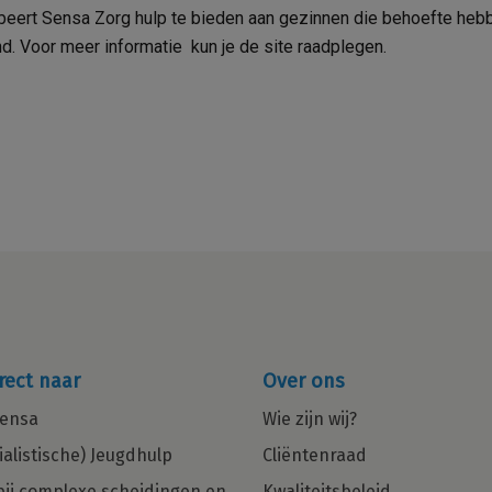
eert Sensa Zorg hulp te bieden aan gezinnen die behoefte heb
d. Voor meer informatie kun je de site raadplegen.
rect naar
Over ons
ensa
Wie zijn wij?
ialistische) Jeugdhulp
Cliëntenraad
bij complexe scheidingen en
Kwaliteitsbeleid