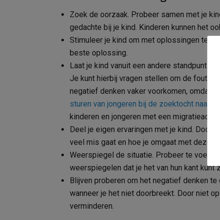
Zoek de oorzaak. Probeer samen met je kind
gedachte bij je kind. Kinderen kunnen het oo
Stimuleer je kind om met oplossingen te ko
beste oplossing.
Laat je kind vanuit een andere standpunt het
Je kunt hierbij vragen stellen om de fout in
negatief denken vaker voorkomen, omdat ze z
sturen van jongeren bij de zoektocht naar ide
kinderen en jongeren met een migratieachte
Deel je eigen ervaringen met je kind. Door b
veel mis gaat en hoe je omgaat met deze tel
Weerspiegel de situatie. Probeer te voelen 
weerspiegelen dat je het van hun kant kunt z
Blijven proberen om het negatief denken te
wanneer je het niet doorbreekt. Door niet o
verminderen.