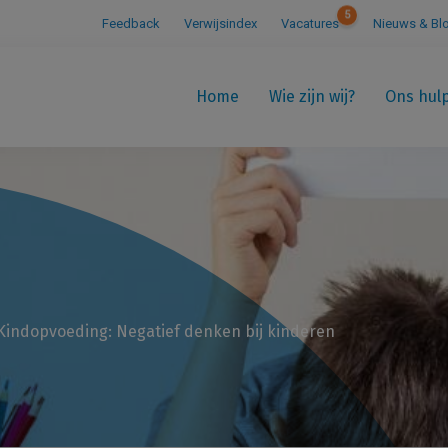
5
Feedback
Verwijsindex
Vacatures
Nieuws & Bl
Home
Wie zijn wij?
Ons hul
Kindopvoeding: Negatief denken bij kinderen