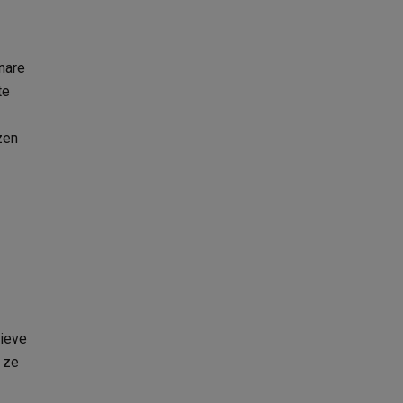
nare
te
zen
tieve
 ze