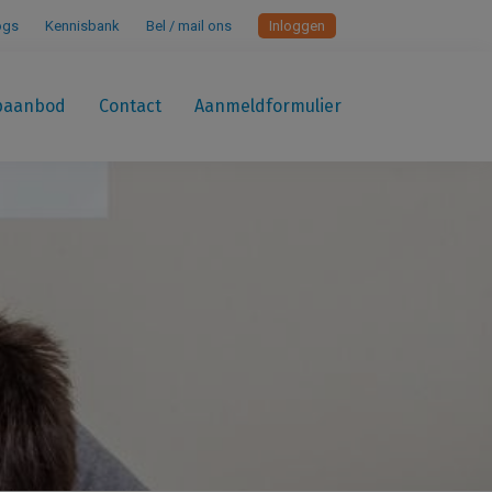
ogs
Kennisbank
Bel / mail ons
Inloggen
paanbod
Contact
Aanmeldformulier