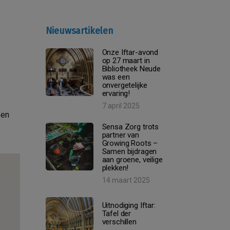
Nieuwsartikelen
Onze Iftar-avond
op 27 maart in
Bibliotheek Neude
was een
onvergetelijke
ervaring!
7 april 2025
 en
Sensa Zorg trots
partner van
Growing Roots –
Samen bijdragen
aan groene, veilige
plekken!
14 maart 2025
Uitnodiging Iftar:
Tafel der
verschillen