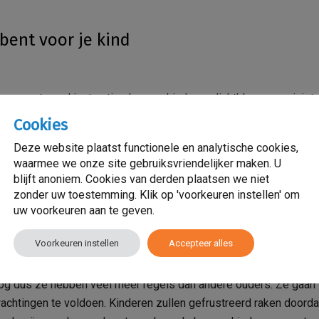
 bent voor je kind
en van teveel instructies kunnen kinderen dichtklappen en juist 
die hij moet voldoen. Dit kan erg verwarrend en frustrerend zijn v
Cookies
Deze website plaatst functionele en analytische cookies,
waarmee we onze site gebruiksvriendelijker maken. U
blijft anoniem. Cookies van derden plaatsen we niet
sheid en zijn snel opvliegerig. Meestal willen kinderen niet se
zonder uw toestemming. Klik op 'voorkeuren instellen' om
id, ze proberen je aan het lachen te krijgen en maken hierdoor d
uw voorkeuren aan te geven.
et van genieten en kunnen het ook niet los laten.
Voorkeuren instellen
Accepteer alles
hoog dus ze hebben veel meer regels dan andere ouders. Ze gaan
chtingen te voldoen. Kinderen zullen gefrustreerd raken doorda