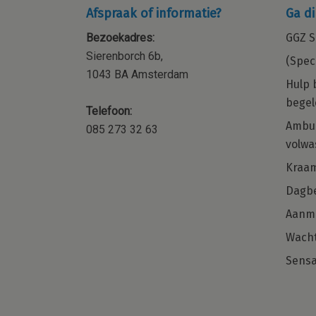
Afspraak of informatie?
Ga di
Bezoekadres:
GGZ S
Sierenborch 6b,
(Spec
1043 BA Amsterdam
Hulp 
begel
Telefoon:
ocial
Kraamzorg – Kraamverzorgende 
Ambul
085 273 32 63
orp,
de regio Amsterdam en omgevi
volwa
 of
Word jij onze nieuwe collega voor de
Kraa
regio Noord-Holland?
Dagbe
met
naast je
Aanm
Solliciteer direct
 weet
Wacht
Sensa