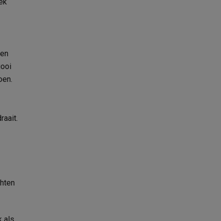
ek
een
gooi
doen.
raait.
chten
k als