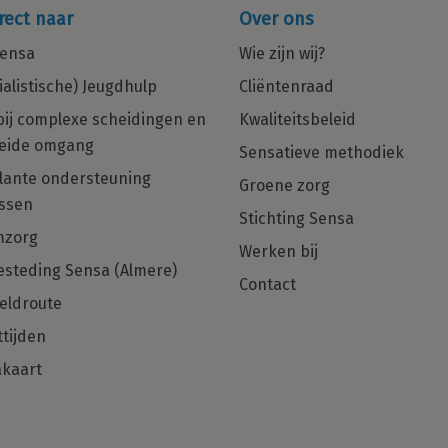
rect naar
Over ons
ensa
Wie zijn wij?
ialistische) Jeugdhulp
Cliëntenraad
bij complexe scheidingen en
Kwaliteitsbeleid
eide omgang
Sensatieve methodiek
in
Multiculturele Basis Psycholoog
ante ondersteuning
Groene zorg
ng
met een zorgHART en net dat
ssen
beetje extra gezocht voor Regio
Stichting Sensa
Den Haag, Rotterdam en Almere!
mzorg
Werken bij
steding Sensa (Almere)
Ben jij die Basis Psycholoog met
Contact
hulpverlenershart dan zijn wij op zoek
eldroute
naar jou!
tijden
kaart
Solliciteer direct