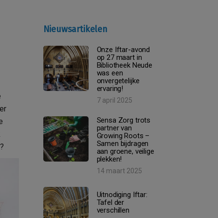
Nieuwsartikelen
Onze Iftar-avond
op 27 maart in
Bibliotheek Neude
was een
onvergetelijke
ervaring!
e
7 april 2025
er
Sensa Zorg trots
e
partner van
k
Growing Roots –
Samen bijdragen
d?
aan groene, veilige
plekken!
14 maart 2025
Uitnodiging Iftar:
Tafel der
verschillen