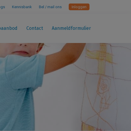
ogs
Kennisbank
Bel / mail ons
Inloggen
paanbod
Contact
Aanmeldformulier