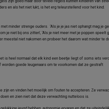
gels zijn goed maar door teveel regels kunnen kinderen van stre
s en als het niet lukt, is het erg teleurstellend voor het kind.
met minder strenge ouders. ‘Als je je jas niet ophangt mag je g
om je niet bij ons zitten’, ‘Als je niet meer met je poppen speelt 
der meestal niet nakomen en probeer het daarom wat minder te 
 is heel normaal dat elk kind een beetje liegt of soms iets verd
of worden goede leugenaars om te voorkomen dat ze gestraft
e zijn en vinden het moeilijk om fouten te accepteren. Ze verwa
 doen en zien niet dat deze verwachting nutteloos is.
 gelukkige jeugd hebben, autonomie ervaren en dat ze uiteindelij