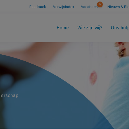
5
Feedback
Verwijsindex
Vacatures
Nieuws & Bl
Home
Wie zijn wij?
Ons hul
uderschap