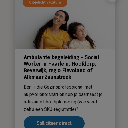
Ambulante begeleiding – Social
Worker in Haarlem, Hoofdorp,
Beverwijk, regio Flevoland of
Alkmaar Zaanstreek
Ben jij die Gezinsprofessional met
hulpverlenershart en heb je daarnaast je
relevante hbo-diplomering (wie weet
zelfs een SKJ-registratie)?
Solliciteer direct