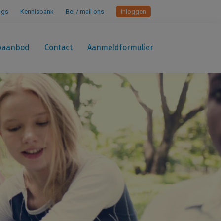
ogs
Kennisbank
Bel / mail ons
Inloggen
paanbod
Contact
Aanmeldformulier