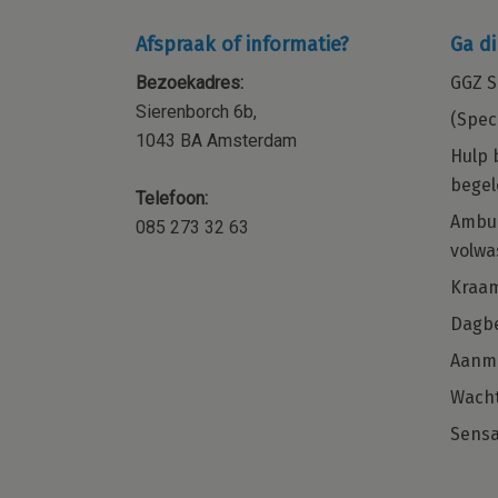
Afspraak of informatie?
Ga di
Bezoekadres:
GGZ S
Sierenborch 6b,
(Spec
1043 BA Amsterdam
Hulp 
begel
Telefoon:
ocial
Kraamzorg – Kraamverzorgende 
Ambul
085 273 32 63
orp,
de regio Amsterdam en omgevi
volwa
 of
Word jij onze nieuwe collega voor de
Kraa
regio Noord-Holland?
met
Dagbe
naast je
Aanm
Solliciteer direct
 weet
Wacht
Sensa