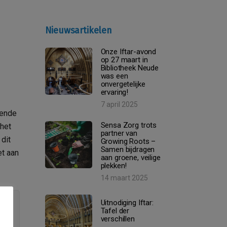
Nieuwsartikelen
Onze Iftar-avond
op 27 maart in
Bibliotheek Neude
was een
onvergetelijke
ervaring!
7 april 2025
oende
Sensa Zorg trots
 het
partner van
dit
Growing Roots –
Samen bijdragen
et aan
aan groene, veilige
plekken!
14 maart 2025
Uitnodiging Iftar:
Tafel der
verschillen