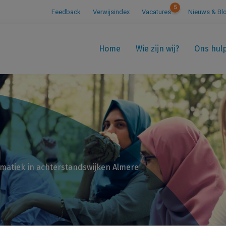
5
Feedback
Verwijsindex
Vacatures
Nieuws & Bl
Home
Wie zijn wij?
Ons hul
ematiek in achterstandswijken Almere