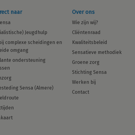
rect naar
Over ons
ensa
Wie zijn wij?
ialistische) Jeugdhulp
Cliëntenraad
bij complexe scheidingen en
Kwaliteitsbeleid
eide omgang
Sensatieve methodiek
in
Multiculturele Basis Psycholoog
ante ondersteuning
Groene zorg
ng
met een zorgHART en net dat
ssen
beetje extra gezocht voor Regio
Stichting Sensa
Den Haag, Rotterdam en Almere!
mzorg
Werken bij
Ben jij die Basis Psycholoog met
steding Sensa (Almere)
Contact
hulpverlenershart dan zijn wij op zoek
eldroute
naar jou!
tijden
kaart
Solliciteer direct