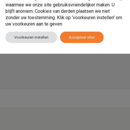
ing van de verschillende wijken van de stad Almere. Ook in de
waarmee we onze site gebruiksvriendelijker maken. U
 hulpverlening voor jongeren en jongvolwassenen.
blijft anoniem. Cookies van derden plaatsen we niet
zonder uw toestemming. Klik op 'voorkeuren instellen' om
uw voorkeuren aan te geven.
werking van mijn contactgegevens, waaronder het ontvangen van
Voorkeuren instellen
Accepteer alles
s Privacy en Cookie Beleid. Ik kan deze toestemming op ieder gewenst