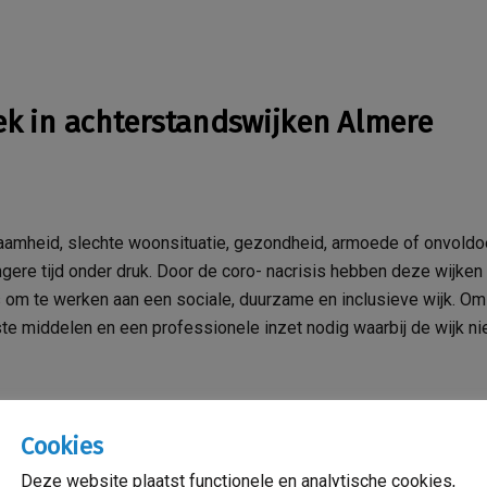
ek in achterstandswijken Almere
aamheid, slechte woonsituatie, gezondheid, armoede of onvold
ngere tijd onder druk. Door de coro- nacrisis hebben deze wijken
 om te werken aan een sociale, duurzame en inclusieve wijk. Om 
ste middelen en een professionele inzet nodig waarbij de wijk ni
Cookies
alyse
Deze website plaatst functionele en analytische cookies,