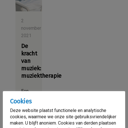
2
november
2021
De
kracht
van
muziek:
muziektherapie
Een
80-
Cookies
jarige
Deze website plaatst functionele en analytische
man
cookies, waarmee we onze site gebruiksvriendelijker
met
maken. U blijft anoniem. Cookies van derden plaatsen