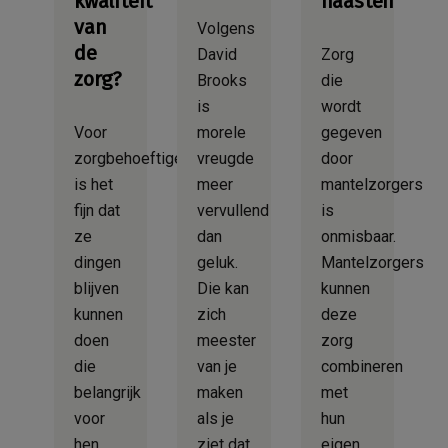
kwaliteit
naasten
van
Volgens
de
David
Zorg
zorg?
Brooks
die
is
wordt
Voor
morele
gegeven
zorgbehoeftigen
vreugde
door
is het
meer
mantelzorgers
fijn dat
vervullend
is
ze
dan
onmisbaar.
dingen
geluk.
Mantelzorgers
blijven
Die kan
kunnen
kunnen
zich
deze
doen
meester
zorg
die
van je
combineren
belangrijk
maken
met
voor
als je
hun
hen
ziet dat
eigen