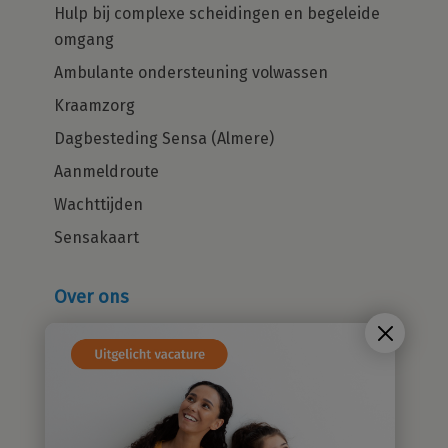
Hulp bij complexe scheidingen en begeleide
omgang
Ambulante ondersteuning volwassen
Kraamzorg
Dagbesteding Sensa (Almere)
Aanmeldroute
Wachttijden
Sensakaart
Over ons
Wie zijn wij?
Cliëntenraad
Kwaliteitsbeleid
Sensatieve methodiek