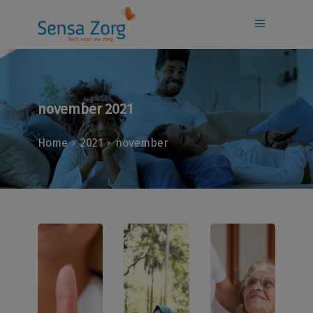
november 2021
Home
2021
november
>
>