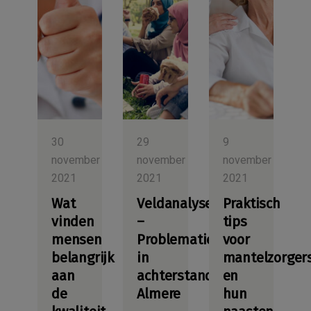
30
29
9
november
november
november
2021
2021
2021
Wat
Veldanalyse
Praktisch
vinden
–
tips
mensen
Problematiek
voor
belangrijk
in
mantelzorger
aan
achterstandswijken
en
de
Almere
hun