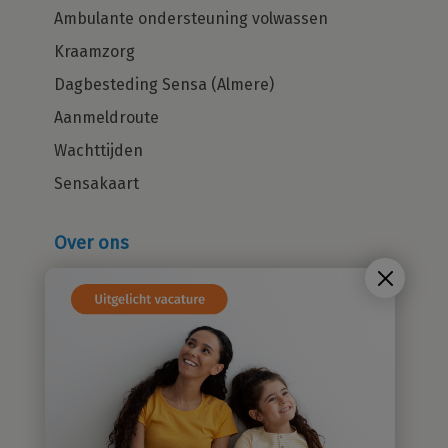
Ambulante ondersteuning volwassen
Kraamzorg
Dagbesteding Sensa (Almere)
Aanmeldroute
Wachttijden
Sensakaart
Over ons
Wie zijn wij?
Cliëntenraad
Kwaliteitsbeleid
Sensatieve methodiek
Groene zorg
Stichting Sensa