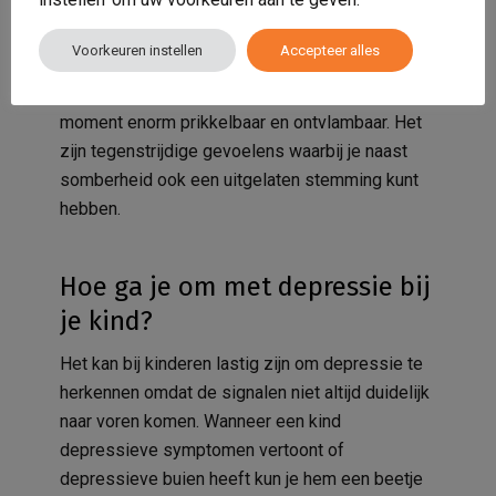
Deze vorm van depressie wordt gekenmerkt
door afwisselende optreden van depressieve
Voorkeuren instellen
Accepteer alles
en manische stemmingen. Je kunt je het ene
moment abnormaal vrolijk voelen en het andere
moment enorm prikkelbaar en ontvlambaar. Het
zijn tegenstrijdige gevoelens waarbij je naast
somberheid ook een uitgelaten stemming kunt
hebben.
Hoe ga je om met depressie bij
je kind?
Het kan bij kinderen lastig zijn om depressie te
herkennen omdat de signalen niet altijd duidelijk
naar voren komen. Wanneer een kind
depressieve symptomen vertoont of
depressieve buien heeft kun je hem een beetje