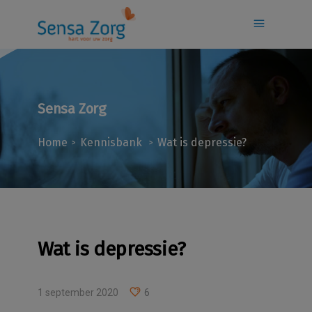
Sensa Zorg
Home
Kennisbank
Wat is depressie?
>
>
Wat is depressie?
1 september 2020
6