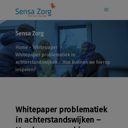
Sensa Zorg
Home
Whitepaper
>
>
Whitepaper problematiek in
achterstandswijken – Hoe kunnen we hierop
inspelen?
Whitepaper problematiek
in achterstandswijken –