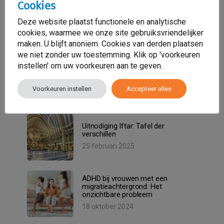
Cookies
Onze Iftar-avond op 27 maart in
Bibliotheek Neude was een
Deze website plaatst functionele en analytische
onvergetelijke ervaring!
cookies, waarmee we onze site gebruiksvriendelijker
7 april 2025
maken. U blijft anoniem. Cookies van derden plaatsen
we niet zonder uw toestemming. Klik op 'voorkeuren
instellen' om uw voorkeuren aan te geven.
Sensa Zorg trots partner van
Growing Roots – Samen bijdragen
aan groene, veilige plekken!
Voorkeuren instellen
Accepteer alles
14 maart 2025
Uitnodiging Iftar: Tafel der
verschillen
25 februari 2025
ADHD bij vrouwen met een
migratieachtergrond: Het
onzichtbare probleem
18 oktober 2024