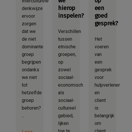
we
op
interculturele
hierop
een
denkwijze
inspelen?
goed
ervoor
gesprek?
zorgen
dat we
Verschillen
de niet
tussen
Het
dominante
etnische
voeren
groep
groepen,
van
begrijpen
op
een
ondanks
zowel
gesprek
we niet
sociaal-
voor
tot
economisch
hulpverlener
hetzelfde
als
en
groep
sociaal-
client
behoren?
cultureel
is
gebied,
belangrijk
lijken
om
toe te
client