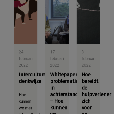
24
17
3
februari
februari
februari
2022
2022
2022
Interculturele
Whitepaper
Hoe
denkwijze
problematiek
bereidt
in
de
achterstandswijken
hulpverlener
Hoe
– Hoe
zich
kunnen
kunnen
voor
we met