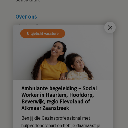
Over ons
Wie zijn wij?
Cliëntenraad
Kwaliteitsbeleid
Sensatieve methodiek
Groene zorg
Stichting Sensa
Werken bij
Ambulante begeleiding – Social
Contact
Worker in Haarlem, Hoofdorp,
Beverwijk, regio Flevoland of
Alkmaar Zaanstreek
Ben jij die Gezinsprofessional met
hulpverlenershart en heb je daarnaast je