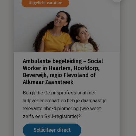
Cliëntenraad
Kwaliteitsbeleid
Sensatieve methodiek
Groene zorg
Stichting Sensa
Werken bij
Ambulante begeleiding – Social
Contact
Worker in Haarlem, Hoofdorp,
Beverwijk, regio Flevoland of
Alkmaar Zaanstreek
Ben jij die Gezinsprofessional met
hulpverlenershart en heb je daarnaast je
relevante hbo-diplomering (wie weet
zelfs een SKJ-registratie)?
Solliciteer direct