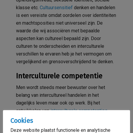
klasse etc.
Cultuursensitief
denken en handelen
is een vereiste omdat oordelen over identiteiten
en machtsposities niet universeel zijn. De
waarde die wij associëren met bepaalde
aspecten kan cultureel bepaald zijn. Door
culturen te onderscheiden en interculturele
verschillen te ervaren heb je het vermogen om
vergelijkend en grensoverschrijdend te denken.
Interculturele competentie
Men wordt steeds meer bewuster over het
belang van intercultureel handelen in het
dagelijks leven maar ook op werk. Bij het
ontwikkelen van
interculturele competenties
bouw je kennis op van de vele verschillende
Cookies
dimensies zodat je meer begrip kunt hebben op
Deze website plaatst functionele en analytische