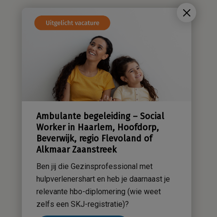
Wie zijn wij?
Cliëntenraad
Kwaliteitsbeleid
Sensatieve methodiek
Groene zorg
Stichting Sensa
Werken bij
Ambulante begeleiding – Social
Contact
Worker in Haarlem, Hoofdorp,
Beverwijk, regio Flevoland of
Alkmaar Zaanstreek
Ben jij die Gezinsprofessional met
hulpverlenershart en heb je daarnaast je
relevante hbo-diplomering (wie weet
zelfs een SKJ-registratie)?