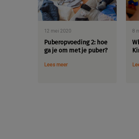
12 mei 2020
8 
Puberopvoeding 2: hoe
Wh
ga je om met je puber?
Ki
Lees meer
Le