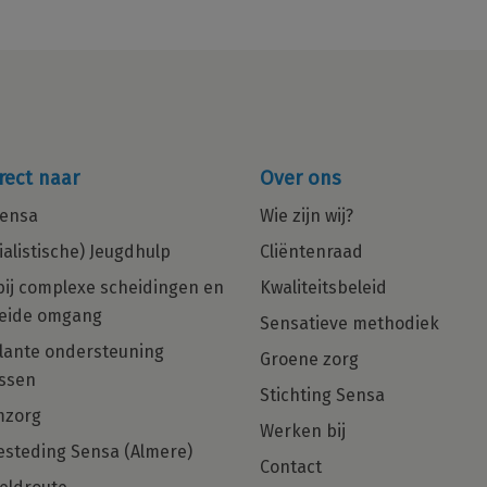
rect naar
Over ons
ensa
Wie zijn wij?
ialistische) Jeugdhulp
Cliëntenraad
bij complexe scheidingen en
Kwaliteitsbeleid
eide omgang
Sensatieve methodiek
in
Multiculturele Basis Psycholoog
ante ondersteuning
Groene zorg
ng
met een zorgHART en net dat
ssen
beetje extra gezocht voor Regio
Stichting Sensa
Den Haag, Rotterdam en Almere!
mzorg
Werken bij
Ben jij die Basis Psycholoog met
steding Sensa (Almere)
Contact
hulpverlenershart dan zijn wij op zoek