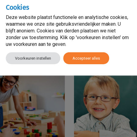
 mei 2020
15 mei 2020
Cookies
l of geen
Wat doet een
Deze website plaatst functionele en analytische cookies,
ikerfeest vieren?
jeugdzorgwerker of
waarmee we onze site gebruiksvriendelijker maken. U
blijft anoniem. Cookies van derden plaatsen we niet
hulpverlener?
zonder uw toestemming. Klik op 'voorkeuren instellen' om
es meer
uw voorkeuren aan te geven.
Lees meer
Voorkeuren instellen
Accepteer alles