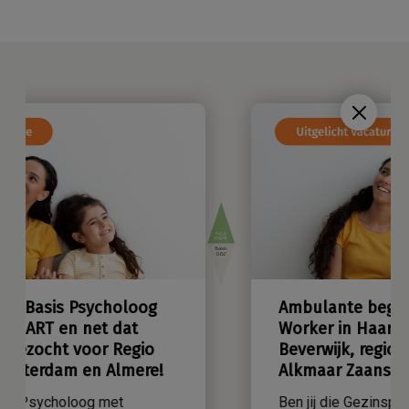
Ambulante begeleiding – Social
Worker in Haarlem, Hoofdorp,
Beverwijk, regio Flevoland of
Alkmaar Zaanstreek
Ben jij die Gezinsprofessional met
hulpverlenershart en heb je daarnaast je