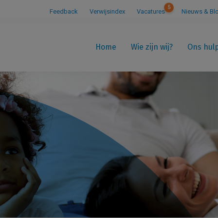
5
Feedback
Verwijsindex
Vacatures
Nieuws & Bl
Home
Wie zijn wij?
Ons hul