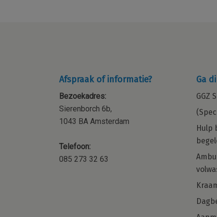
Afspraak of informatie?
Ga di
Bezoekadres:
GGZ S
Sierenborch 6b,
(Spec
1043 BA Amsterdam
Hulp 
begel
Telefoon:
ocial
Kraamzorg – Kraamverzorgende 
Ambul
085 273 32 63
orp,
de regio Amsterdam en omgevi
volwa
 of
Word jij onze nieuwe collega voor de
Kraa
regio Noord-Holland?
met
Dagbe
naast je