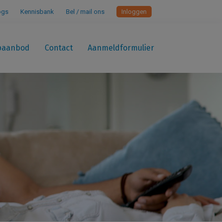
ogs
Kennisbank
Bel / mail ons
Inloggen
paanbod
Contact
Aanmeldformulier