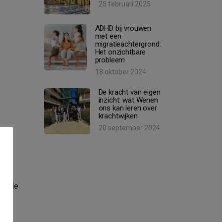
25 februari 2025
ADHD bij vrouwen
met een
migratieachtergrond:
Het onzichtbare
probleem
18 oktober 2024
De kracht van eigen
inzicht: wat Wenen
ons kan leren over
krachtwijken
20 september 2024
f,
Om de
ner