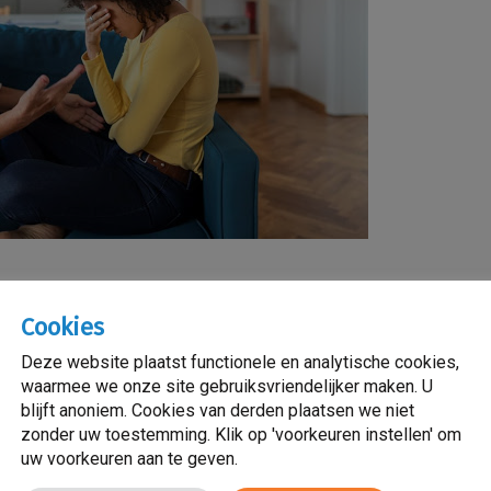
ulturele communicatie met ouders
Cookies
ferentiekader dat wordt bepaald door je karakter, geslacht, geloo
Deze website plaatst functionele en analytische cookies,
orgverlener zich kan verplaatsen in de cliënt.
waarmee we onze site gebruiksvriendelijker maken. U
blijft anoniem. Cookies van derden plaatsen we niet
iet dezelfde taal, normen en waarden als de zorgprofessionals.
zonder uw toestemming. Klik op 'voorkeuren instellen' om
die nodig zijn voor interculturele competentie, heeft de zorgverle
uw voorkeuren aan te geven.
 open voor de gevoelens en behoeften van anderen.