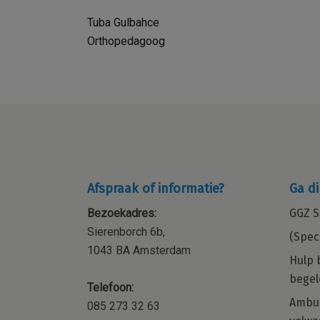
Tuba Gulbahce
Orthopedagoog
Afspraak of informatie?
Ga di
Bezoekadres:
GGZ S
Sierenborch 6b,
(Spec
1043 BA Amsterdam
Hulp 
begel
Telefoon:
ocial
Kraamzorg – Kraamverzorgende 
Ambul
085 273 32 63
orp,
de regio Amsterdam en omgevi