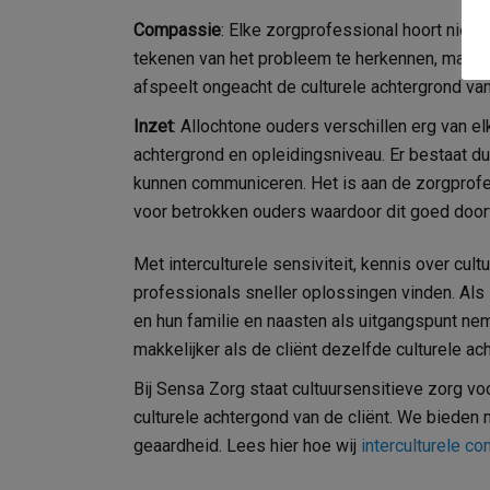
Compassie
: Elke zorgprofessional hoort niet 
tekenen van het probleem te herkennen, maar 
afspeelt ongeacht de culturele achtergrond van
Inzet
:
Allochtone ouders verschillen erg van elk
achtergrond en opleidingsniveau. Er bestaat d
kunnen communiceren. Het is aan de zorgprofe
voor betrokken ouders waardoor dit goed doorv
Met interculturele sensiviteit, kennis over cu
professionals sneller oplossingen vinden. Al
en hun familie en naasten als uitgangspunt nem
makkelijker als de cliënt dezelfde culturele ac
Bij Sensa Zorg staat cultuursensitieve zorg voo
culturele achtergond van de cliënt. We bieden 
geaardheid. Lees hier hoe wij
interculturele c