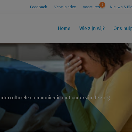
5
Feedback
Verwijsindex
Vacatures
Nieuws & Bl
Home
Wie zijn wij?
Ons hul
Interculturele communicatie met ouders in de zorg