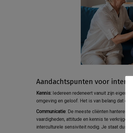
Aandachtspunten voor interc
Kennis:
Iedereen redeneert vanuit zijn eigen re
omgeving en geloof. Het is van belang dat de z
Communicatie
: De meeste cliënten hanteren n
vaardigheden, attitude en kennis te verkrijgen 
interculturele sensiviteit nodig. Je staat dus