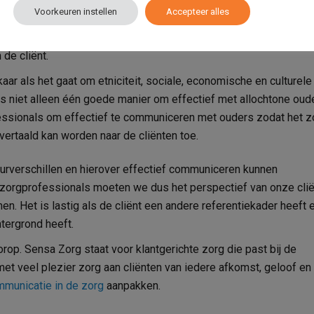
Voorkeuren instellen
Accepteer alles
alleen het verhaal over het probleem van de cliënt te begrijpen en
ook empathie te hebben voor de context waarin het probleem zic
 de cliënt.
aar als het gaat om etniciteit, sociale, economische en culturele
us niet alleen één goede manier om effectief met allochtone oud
ssionals om effectief te communiceren met ouders zodat het z
ertaald kan worden naar de cliënten toe.
ltuurverschillen en hierover effectief communiceren kunnen
s zorgprofessionals moeten we dus het perspectief van onze cli
en. Het is lastig als de cliënt een andere referentiekader heeft 
htergrond heeft.
rop. Sensa Zorg staat voor klantgerichte zorg die past bij de
met veel plezier zorg aan cliënten van iedere afkomst, geloof en
ommunicatie in de zorg
aanpakken.