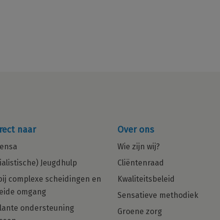
rect naar
Over ons
ensa
Wie zijn wij?
ialistische) Jeugdhulp
Cliëntenraad
bij complexe scheidingen en
Kwaliteitsbeleid
eide omgang
Sensatieve methodiek
in
Multiculturele Basis Psycholoog
ante ondersteuning
Groene zorg
ng
met een zorgHART en net dat