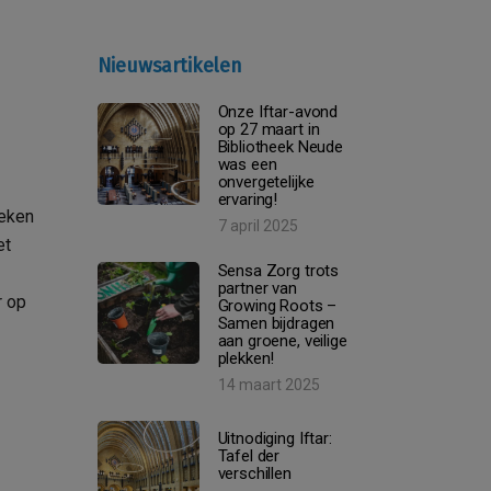
Nieuwsartikelen
Onze Iftar-avond
op 27 maart in
Bibliotheek Neude
was een
onvergetelijke
ervaring!
oeken
7 april 2025
et
Sensa Zorg trots
partner van
r op
Growing Roots –
Samen bijdragen
aan groene, veilige
plekken!
14 maart 2025
Uitnodiging Iftar:
Tafel der
verschillen