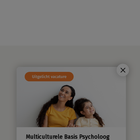
Ambulante begeleiding – Social
Worker in Haarlem, Hoofdorp,