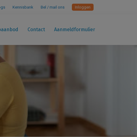
ogs
Kennisbank
Bel / mail ons
Inloggen
paanbod
Contact
Aanmeldformulier