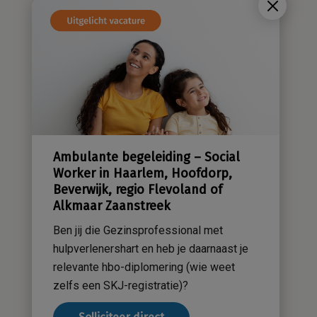
Wie zijn wij?
Cliëntenraad
Kwaliteitsbeleid
Sensatieve methodiek
Groene zorg
Stichting Sensa
Werken bij
Ambulante begeleiding – Social
Contact
Worker in Haarlem, Hoofdorp,
Beverwijk, regio Flevoland of
Alkmaar Zaanstreek
Ben jij die Gezinsprofessional met
hulpverlenershart en heb je daarnaast je
relevante hbo-diplomering (wie weet
zelfs een SKJ-registratie)?