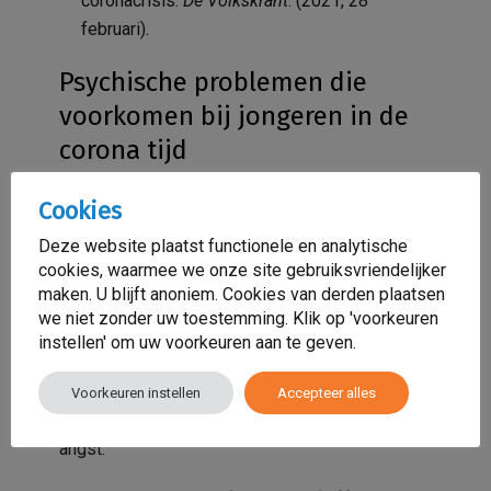
coronacrisis.
De Volkskrant
. (2021, 28
februari).
Psychische problemen die
voorkomen bij jongeren in de
corona tijd
Volgens het CBS heeft 96% van de jongeren (15
Cookies
tot 25 jaar) in 2019 minstens wekelijks contact
Deze website plaatst functionele en analytische
met vrienden. Vergeleken met 55-plussers is
cookies, waarmee we onze site gebruiksvriendelijker
dat 26% meer doordat jongeren hun vrienden
maken. U blijft anoniem. Cookies van derden plaatsen
dagelijks op school zien. Met de corona
we niet zonder uw toestemming. Klik op 'voorkeuren
maatregelen is het contact met vrienden helaas
instellen' om uw voorkeuren aan te geven.
minder mogelijk en wat ook een van de redenen
is voor mentale gezondheidsproblemen. Je kunt
Voorkeuren instellen
Accepteer alles
hierbij denken aan eenzaamheid, somberheid, en
angst.