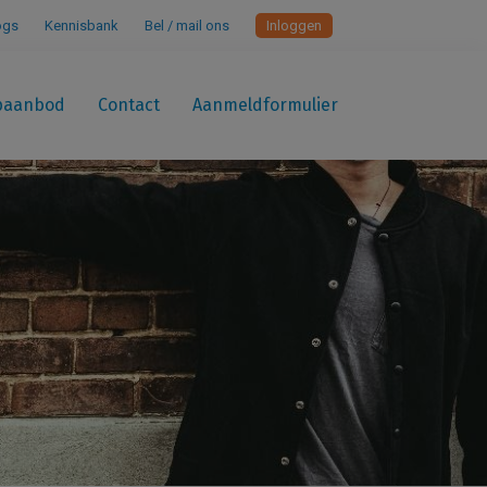
ogs
Kennisbank
Bel / mail ons
Inloggen
paanbod
Contact
Aanmeldformulier