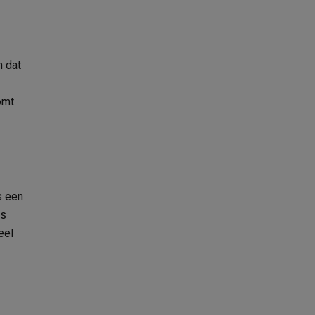
n dat
omt
s een
ls
eel