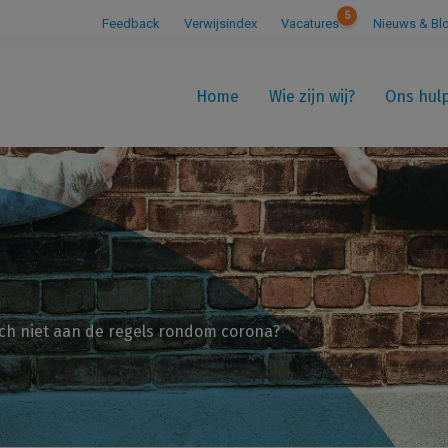
5
Feedback
Verwijsindex
Vacatures
Nieuws & Bl
Home
Wie zijn wij?
Ons hul
h niet aan de regels rondom corona?