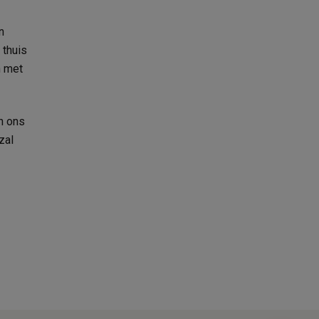
n
 thuis
n met
n ons
zal