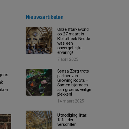
Nieuwsartikelen
Onze Iftar-avond
op 27 maart in
Bibliotheek Neude
was een
onvergetelijke
ervaring!
7 april 2025
Sensa Zorg trots
rgens
partner van
Growing Roots –
ak
Samen bijdragen
aken
aan groene, veilige
plekken!
14 maart 2025
Uitnodiging Iftar:
Tafel der
verschillen