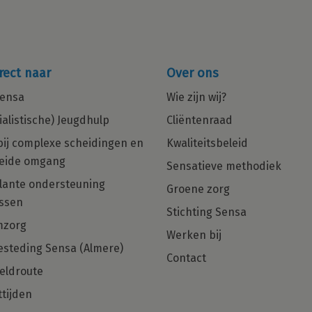
rect naar
Over ons
ensa
Wie zijn wij?
ialistische) Jeugdhulp
Cliëntenraad
bij complexe scheidingen en
Kwaliteitsbeleid
eide omgang
Sensatieve methodiek
in
Multiculturele Basis Psycholoog
ante ondersteuning
Groene zorg
ng
met een zorgHART en net dat
ssen
beetje extra gezocht voor Regio
Stichting Sensa
Den Haag, Rotterdam en Almere!
mzorg
Werken bij
Ben jij die Basis Psycholoog met
steding Sensa (Almere)
Contact
hulpverlenershart dan zijn wij op zoek
eldroute
naar jou!
tijden