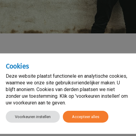
reen maar vooral jongeren hebben moeite met thuisblijven en afs
Cookies
ver alles zelf willen beslissen en willen niet dat er regels worde
Deze website plaatst functionele en analytische cookies,
bij pubers die zich zo tot zelfstandige volwassenen kunnen
waarmee we onze site gebruiksvriendelijker maken. U
blijft anoniem. Cookies van derden plaatsen we niet
zonder uw toestemming. Klik op 'voorkeuren instellen' om
te blijven omdat ze juist onafhankelijk willen zijn van hun ouders
uw voorkeuren aan te geven.
en van de thuissituatie en dat kan alleen door buiten rond te ha
r dan voor de corona. Vrienden zijn op dit leeftijd erg belangri
Voorkeuren instellen
Accepteer alles
ook beter steunen. Daarom is het voor jongeren heel ongewoon o