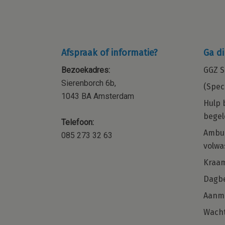
Afspraak of informatie?
Ga di
Bezoekadres:
GGZ S
Sierenborch 6b,
(Spec
1043 BA Amsterdam
Hulp 
begel
Telefoon:
ocial
Kraamzorg – Kraamverzorgende 
Ambul
085 273 32 63
orp,
de regio Amsterdam en omgevi
volwa
 of
Word jij onze nieuwe collega voor de
Kraa
regio Noord-Holland?
met
Dagbe
naast je
Aanm
Solliciteer direct
 weet
Wacht