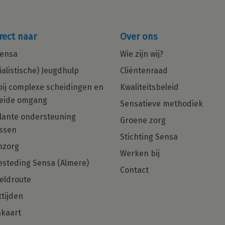
rect naar
Over ons
ensa
Wie zijn wij?
ialistische) Jeugdhulp
Cliëntenraad
bij complexe scheidingen en
Kwaliteitsbeleid
eide omgang
Sensatieve methodiek
in
Multiculturele Basis Psycholoog
ante ondersteuning
Groene zorg
ng
met een zorgHART en net dat
ssen
beetje extra gezocht voor Regio
Stichting Sensa
Den Haag, Rotterdam en Almere!
mzorg
Werken bij
steding Sensa (Almere)
Ben jij die Basis Psycholoog met
Contact
hulpverlenershart dan zijn wij op zoek
eldroute
naar jou!
tijden
kaart
Solliciteer direct