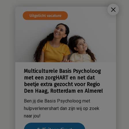
Ambulante begeleiding – Social
Worker in Haarlem, Hoofdorp,
Beverwijk, regio Flevoland of
Alkmaar Zaanstreek
Ben jij die Gezinsprofessional met
hulpverlenershart en heb je daarnaast je
relevante hbo-diplomering (wie weet
zelfs een SKJ-registratie)?