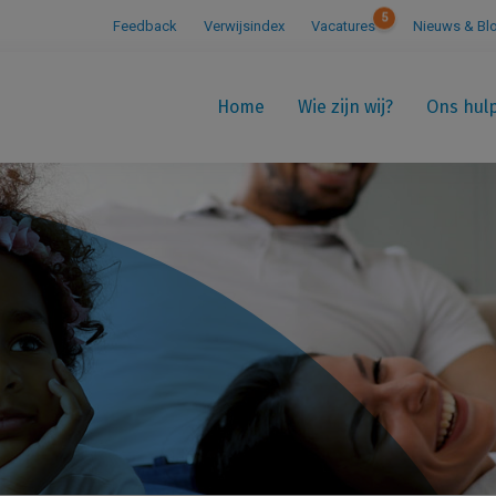
5
Feedback
Verwijsindex
Vacatures
Nieuws & Bl
Home
Wie zijn wij?
Ons hul