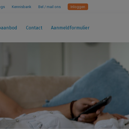
ogs
Kennisbank
Bel / mail ons
Inloggen
paanbod
Contact
Aanmeldformulier