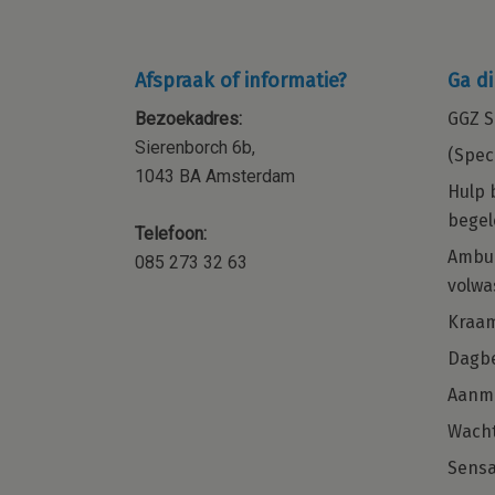
Afspraak of informatie?
Ga di
Bezoekadres:
GGZ S
Sierenborch 6b,
(Spec
1043 BA Amsterdam
Hulp 
begel
Telefoon:
ocial
Kraamzorg – Kraamverzorgende 
Ambul
085 273 32 63
orp,
de regio Amsterdam en omgevi
volwa
 of
Word jij onze nieuwe collega voor de
Kraa
regio Noord-Holland?
Dagbe
met
naast je
Aanm
Solliciteer direct
 weet
Wacht
Sensa