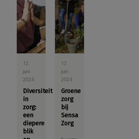
12
12
juni
juni
2024
2024
Diversiteit
Groene
in
zorg
zorg:
bij
een
Sensa
diepere
Zorg
blik