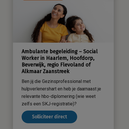
Kwaliteitsbeleid
Sensatieve methodiek
Groene zorg
Stichting Sensa
Werken bij
Ambulante begeleiding – Social
Contact
Worker in Haarlem, Hoofdorp,
Beverwijk, regio Flevoland of
Alkmaar Zaanstreek
Ben jij die Gezinsprofessional met
hulpverlenershart en heb je daarnaast je
relevante hbo-diplomering (wie weet
zelfs een SKJ-registratie)?
Solliciteer direct