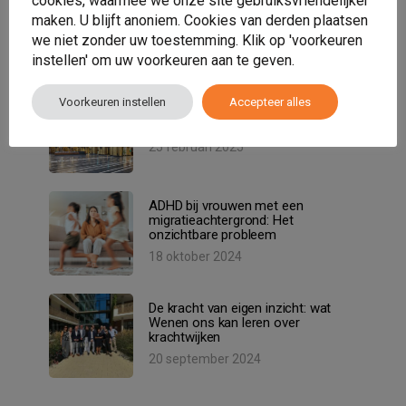
cookies, waarmee we onze site gebruiksvriendelijker
Sensa Zorg trots partner van
Growing Roots – Samen bijdragen
maken. U blijft anoniem. Cookies van derden plaatsen
aan groene, veilige plekken!
we niet zonder uw toestemming. Klik op 'voorkeuren
14 maart 2025
instellen' om uw voorkeuren aan te geven.
Voorkeuren instellen
Accepteer alles
Uitnodiging Iftar: Tafel der
verschillen
25 februari 2025
ADHD bij vrouwen met een
migratieachtergrond: Het
onzichtbare probleem
18 oktober 2024
De kracht van eigen inzicht: wat
Wenen ons kan leren over
krachtwijken
20 september 2024