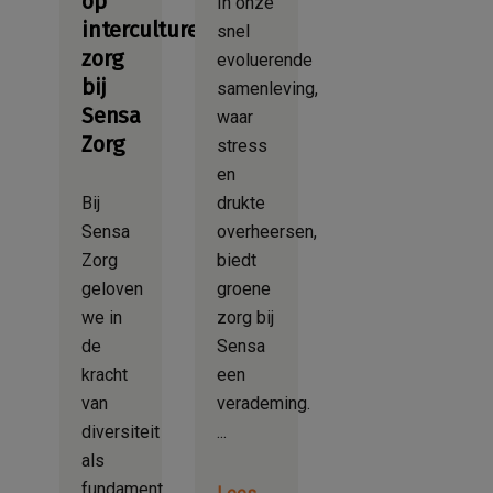
op
In onze
interculturele
snel
zorg
evoluerende
bij
samenleving,
Sensa
waar
Zorg
stress
en
Bij
drukte
Sensa
overheersen,
Zorg
biedt
geloven
groene
we in
zorg bij
de
Sensa
kracht
een
van
verademing.
diversiteit
als
fundament