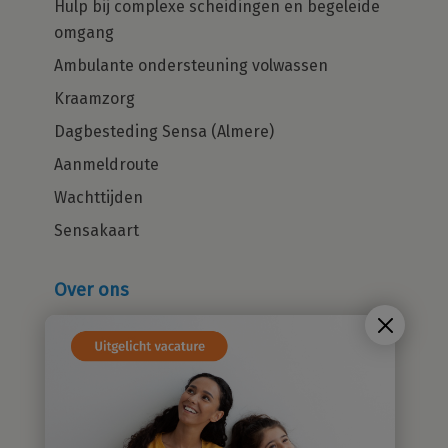
Hulp bij complexe scheidingen en begeleide
omgang
Ambulante ondersteuning volwassen
Kraamzorg
Dagbesteding Sensa (Almere)
Aanmeldroute
Wachttijden
Sensakaart
Over ons
Wie zijn wij?
Cliëntenraad
Kwaliteitsbeleid
Sensatieve methodiek