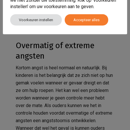
we niet zonder uw toestemming. Klik op 'voorkeuren
instellen' om uw voorkeuren aan te geven.
Laat je kind voelen hoe trots je op hem bent door
hem complimenten te geven. Het is belangrijk
Voorkeuren instellen
Accepteer alles
dat je kind zich sterk voelt en juist niet onzeker.
Overmatig of extreme
angsten
Kortom angst is heel normaal en natuurlijk. Bij
kinderen is het belangrijk dat ze zich niet op hun
gemak voelen wanneer er gevaar dreigt en dat
ze om hulp roepen. Het kan wel een probleem
worden wanneer je geen controle meer hebt
over de mate. Als ouders kunnen we het in
controle houden voordat overmatige of extreme
angsten een angststoornis ontwikkelen.
Wanneer dat wel het geval is kunnen ouders