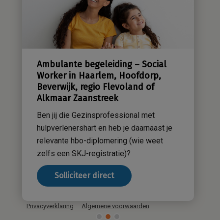
Sensatieve methodiek
Groene zorg
Stichting Sensa
Werken bij
Ambulante begeleiding – Social
Contact
Worker in Haarlem, Hoofdorp,
Beverwijk, regio Flevoland of
Alkmaar Zaanstreek
Ben jij die Gezinsprofessional met
hulpverlenershart en heb je daarnaast je
relevante hbo-diplomering (wie weet
zelfs een SKJ-registratie)?
Solliciteer direct
Privacyverklaring
Algemene voorwaarden