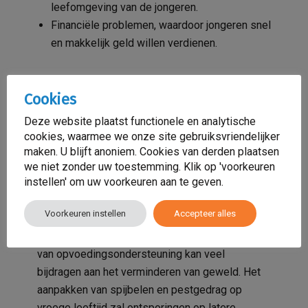
leefomgeving van de jongeren.
Financiële problemen, waardoor jongeren snel
en makkelijk geld willen verdienen.
Hoe ziet de toekomst eruit?
Cookies
Opgroeiende jongeren hebben behoefte aan
Deze website plaatst functionele en analytische
volwassen rolmodellen. Hierbij is het essentieel
cookies, waarmee we onze site gebruiksvriendelijker
dat voor deze jongeren meer perspectieven
maken. U blijft anoniem. Cookies van derden plaatsen
aangeboden wordt en dat met verschillende
we niet zonder uw toestemming. Klik op 'voorkeuren
instellen' om uw voorkeuren aan te geven.
activiteiten hun behoefte om zichzelf te
bewijzen in positieve banen geleid kan worden.
Voorkeuren instellen
Accepteer alles
Hulpverleners kunnen jongeren verder helpen
met hun
interculturele competenties
. Het bieden
van opvoedingsondersteuning kan veel
bijdragen aan het verminderen van geweld. Het
aanpakken van spijbelen en pestgedrag op
vroege leeftijd zal ontsporingen op latere