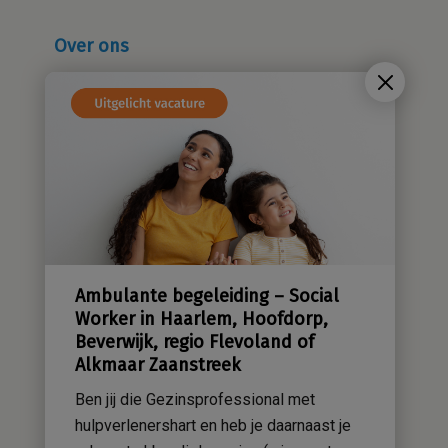
Over ons
Wie zijn wij?
Cliëntenraad
Kwaliteitsbeleid
Sensatieve methodiek
Groene zorg
Stichting Sensa
Werken bij
Ambulante begeleiding – Social
Contact
Worker in Haarlem, Hoofdorp,
Beverwijk, regio Flevoland of
Alkmaar Zaanstreek
Ben jij die Gezinsprofessional met
hulpverlenershart en heb je daarnaast je