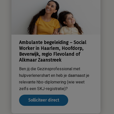
Kwaliteitsbeleid
Sensatieve methodiek
Groene zorg
Stichting Sensa
Werken bij
Ambulante begeleiding – Social
Contact
Worker in Haarlem, Hoofdorp,
Beverwijk, regio Flevoland of
Alkmaar Zaanstreek
Ben jij die Gezinsprofessional met
hulpverlenershart en heb je daarnaast je
relevante hbo-diplomering (wie weet
zelfs een SKJ-registratie)?
Solliciteer direct