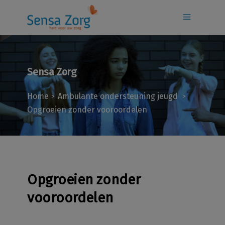
Sensa Zorg
Home
Ambulante ondersteuning jeugd
>
>
Opgroeien zonder vooroordelen
Opgroeien zonder
vooroordelen