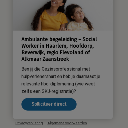
Sensatieve methodiek
Groene zorg
Stichting Sensa
Werken bij
Ambulante begeleiding – Social
Contact
Worker in Haarlem, Hoofdorp,
Beverwijk, regio Flevoland of
Alkmaar Zaanstreek
Ben jij die Gezinsprofessional met
hulpverlenershart en heb je daarnaast je
relevante hbo-diplomering (wie weet
zelfs een SKJ-registratie)?
Solliciteer direct
Privacyverklaring
Algemene voorwaarden