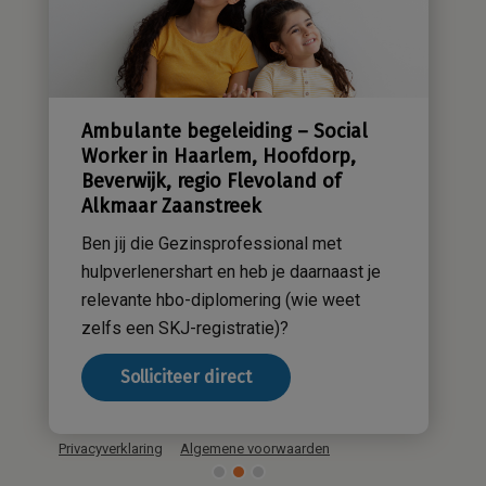
Sensatieve methodiek
Groene zorg
Stichting Sensa
Werken bij
Ambulante begeleiding – Social
Contact
Worker in Haarlem, Hoofdorp,
Beverwijk, regio Flevoland of
Alkmaar Zaanstreek
Ben jij die Gezinsprofessional met
hulpverlenershart en heb je daarnaast je
relevante hbo-diplomering (wie weet
zelfs een SKJ-registratie)?
Solliciteer direct
Privacyverklaring
Algemene voorwaarden