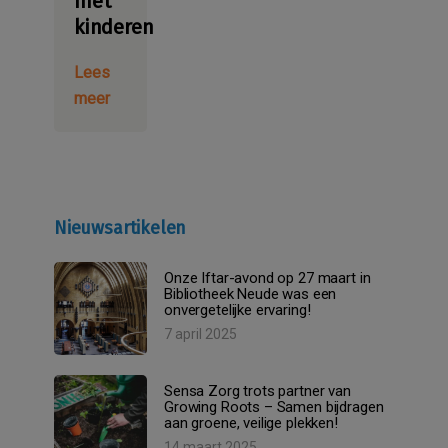
met
kinderen
Lees
meer
Nieuwsartikelen
Onze Iftar-avond op 27 maart in
Bibliotheek Neude was een
onvergetelijke ervaring!
7 april 2025
Sensa Zorg trots partner van
Growing Roots – Samen bijdragen
aan groene, veilige plekken!
14 maart 2025