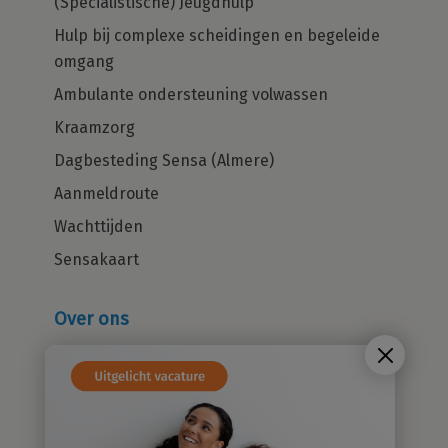
(Specialistische) Jeugdhulp
Hulp bij complexe scheidingen en begeleide
omgang
Ambulante ondersteuning volwassen
Kraamzorg
Dagbesteding Sensa (Almere)
Aanmeldroute
Wachttijden
Sensakaart
Over ons
Wie zijn wij?
Cliëntenraad
Kwaliteitsbeleid