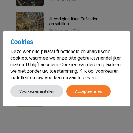
Uitnodiging Iftar: Tafel der
verschillen
25 februari 2025
Cookies
ADHD bij vrouwen met een
Deze website plaatst functionele en analytische
migratieachtergrond: Het
cookies, waarmee we onze site gebruiksvriendelijker
onzichtbare probleem
maken. U blijft anoniem. Cookies van derden plaatsen
18 oktober 2024
we niet zonder uw toestemming. Klik op 'voorkeuren
instellen' om uw voorkeuren aan te geven.
De kracht van eigen inzicht: wat
Wenen ons kan leren over
Voorkeuren instellen
Accepteer alles
krachtwijken
20 september 2024