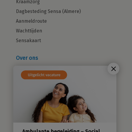
Kraamzorg
Dagbesteding Sensa (Almere)
Aanmeldroute
Wachttijden
Sensakaart
Over ons
Wie zijn wij?
Cliëntenraad
Kwaliteitsbeleid
Sensatieve methodiek
Groene zorg
Stichting Sensa
Werken bij
Ambulante begeleiding – Social